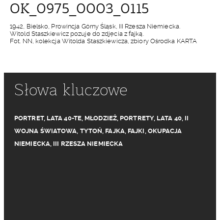
OK_0975_0003_0115
1942, Bielsko, Prowincja Górny Śląsk, III Rzesza Niemiecka.
Witold Staszkiewicz pozuje do zdjęcia z fajką.
Fot. NN, kolekcja Witolda Staszkiewicza, zbiory Ośrodka KARTA
Słowa kluczowe
PORTRET
,
LATA 40-TE
,
MŁODZIEŻ
,
PORTRETY
,
LATA 40
,
II
WOJNA ŚWIATOWA
,
TYTOŃ
,
FAJKA
,
FAJKI
,
OKUPACJA
NIEMIECKA
,
III RZESZA NIEMIECKA