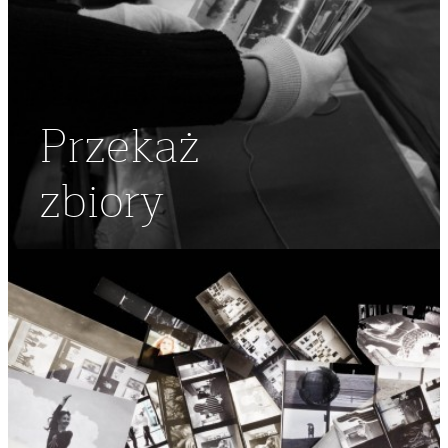
Przekaż
zbiory