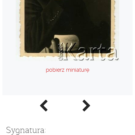
pobierz miniaturę
Poprzednie
Następne
zdjęcie
zdjęcie
Sygnatura: