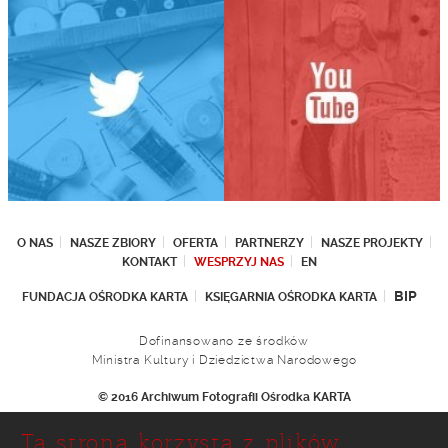
O NAS
NASZE ZBIORY
OFERTA
PARTNERZY
NASZE PROJEKTY
KONTAKT
WESPRZYJ NAS
EN
BIP
FUNDACJA OŚRODKA KARTA
KSIĘGARNIA OŚRODKA KARTA
Dofinansowano ze środków
Ministra Kultury i Dziedzictwa Narodowego
© 2016 Archiwum Fotografii Ośrodka KARTA
Fundacja Ośrodka KARTA
Ta strona korzysta z plików
Ul. Narbutta 29