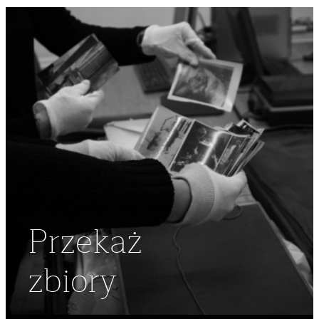
Przekaż
zbiory