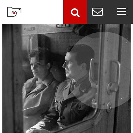
szukaj
FotokartaSlider