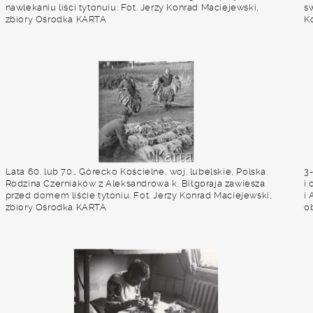
nawlekaniu liści tytonuiu. Fot. Jerzy Konrad Maciejewski,
s
zbiory Ośrodka KARTA
K
Lata 60. lub 70., Górecko Kościelne, woj. lubelskie, Polska.
3
Rodzina Czerniaków z Aleksandrowa k. Biłgoraja zawiesza
i
przed domem liście tytoniu. Fot. Jerzy Konrad Maciejewski,
i
zbiory Ośrodka KARTA
o
z
R
m
t