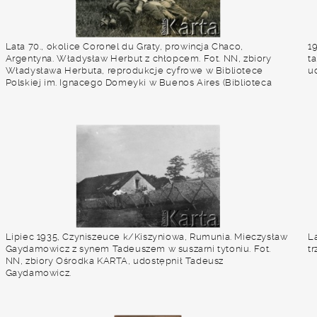
Lata 70., okolice Coronel du Graty, prowincja Chaco,
19
Argentyna. Władysław Herbut z chłopcem. Fot. NN, zbiory
t
Władysława Herbuta, reprodukcje cyfrowe w Bibliotece
u
Polskiej im. Ignacego Domeyki w Buenos Aires (Biblioteca
Polaca Ignacio Domeyko) i w Ośrodku KARTA w Warszawie.
Lipiec 1935, Czyniszeuce k/Kiszyniowa, Rumunia. Mieczysław
La
Gaydamowicz z synem Tadeuszem w suszarni tytoniu. Fot.
t
NN, zbiory Ośrodka KARTA, udostępnił Tadeusz
Gaydamowicz.