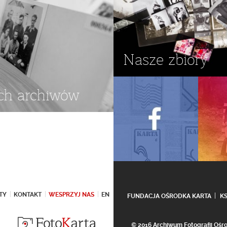
Nasze zbiory
ch archiwów
TY
KONTAKT
WESPRZYJ NAS
EN
FUNDACJA OŚRODKA KARTA
K
© 2016 Archiwum Fotografii Oś