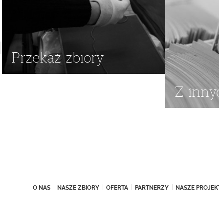
Przekaż zbiory
Z inny
O NAS
NASZE ZBIORY
OFERTA
PARTNERZY
NASZE PROJEK