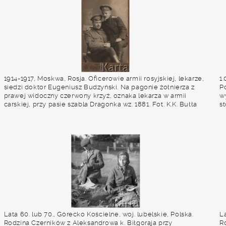
1914-1917, Moskwa, Rosja. Oficerowie armii rosyjskiej, lekarze,
1.
siedzi doktor Eugeniusz Budzyński. Na pagonie żołnierza z
P
prawej widoczny czerwony krzyż, oznaka lekarza w armii
w
carskiej, przy pasie szabla Dragonka wz. 1881. Fot. K.K. Bułła
st
(Newski Prospekt 54), zbiory Ośrodka KARTA, udostępnił
u
Stanisław Blichiewicz
Lata 60. lub 70., Górecko Kościelne, woj. lubelskie, Polska.
La
Rodzina Czerników z Aleksandrowa k. Biłgoraja przy
R