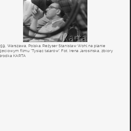
959, Warszawa, Polska. Reżyser Stanisław Wohl na planie
jęciowym filmu "Tysiąc talarów". Fot. Irena Jarosińska, zbiory
środka KARTA