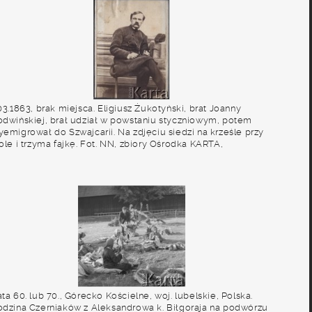
03.1863, brak miejsca. Eligiusz Żukotyński, brat Joanny
odwińskiej, brał udział w powstaniu styczniowym, potem
yemigrował do Szwajcarii. Na zdjęciu siedzi na krześle przy
ole i trzyma fajkę. Fot. NN, zbiory Ośrodka KARTA,
dostępniła Joanna Majewska
ta 60. lub 70., Górecko Kościelne, woj. lubelskie, Polska.
odzina Czerniaków z Aleksandrowa k. Biłgoraja na podwórzu