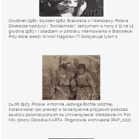
Grudzień 1981- styczeń 1982, Białołęka k/Warszawy, Polska.
Działacze opozycji i "Solidarności" zatrzymani w nocy z 12 na 13
grudnia 1981 r. i osadzeni w ośrodku internowania w Białołęce.
Przy stole siedzi Wiktor Nagórski (?) (odzyskuje tytoń z
niedopałków papierosowych), stoi Jan Lityński. Fot. Bogumił
Sielewicz, zbiory Ośrodka KARTA
24.06.1923, Polska. Antonina Jadwiga Bichta (później
Kołakowska) (po prawej) w towarzystwie przyjaciół podczas
studiów polonistycznych na Uniwersytecie Warszawskim. Fot.
NN, zbiory Ośrodka KARTA, Pogotowie Archiwalne [PAF_022],
udostępniła Anna Kołakowska