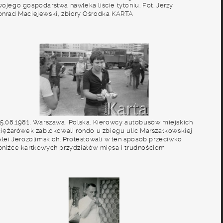
wojego gospodarstwa nawleka liście tytoniu. Fot. Jerzy
onrad Maciejewski, zbiory Ośrodka KARTA
-5.08.1981, Warszawa, Polska. Kierowcy autobusów miejskich
 ciężarówek zablokowali rondo u zbiegu ulic Marszałkowskiej
 Alei Jerozolimskich. Protestowali w ten sposób przeciwko
bniżce kartkowych przydziałów mięsa i trudnościom
aopatrzeniowym. Strajk został zorganizowany przez Zarząd
egionu NSZZ "Solidarność" Region Mazowsze. Na zdjęciu
ężczyzna niesie paczki papierosów, z tyłu ciężarówka i
ramwaj. Fot. Maciej Czarnocki, zbiory Ośrodka KARTA.