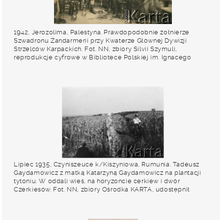
1942, Jerozolima, Palestyna. Prawdopodobnie żołnierze
Szwadronu Żandarmerii przy Kwaterze Głównej Dywizji
Strzelców Karpackich. Fot. NN, zbiory Silvii Szymuli,
reprodukcje cyfrowe w Bibliotece Polskiej im. Ignacego
Domeyki w Buenos Aires (Biblioteca Polaca Ignacio
Domeyko) i w Ośrodku KARTA w Warszawie
Lipiec 1935, Czyniszeuce k/Kiszyniowa, Rumunia. Tadeusz
Gaydamowicz z matką Katarzyną Gaydamowicz na plantacji
tytoniu. W oddali wieś, na horyzoncie cerkiew i dwór
Czerkiesów. Fot. NN, zbiory Ośrodka KARTA, udostępnił
Tadeusz Gaydamowicz.