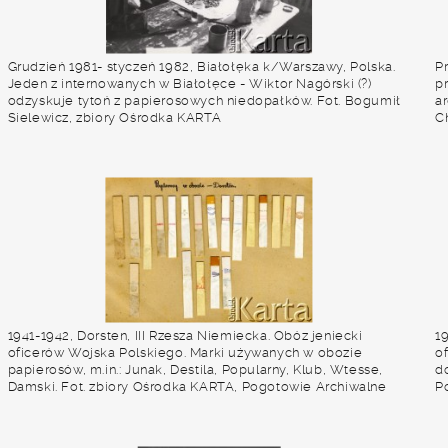
Grudzień 1981- styczeń 1982, Białołęka k/Warszawy, Polska.
P
Jeden z internowanych w Białołęce - Wiktor Nagórski (?)
p
odzyskuje tytoń z papierosowych niedopałków. Fot. Bogumił
a
Sielewicz, zbiory Ośrodka KARTA
C
K
1941-1942, Dorsten, III Rzesza Niemiecka. Obóz jeniecki
19
oficerów Wojska Polskiego. Marki używanych w obozie
o
papierosów, m.in.: Junak, Destila, Popularny, Klub, Wtesse,
d
Damski. Fot. zbiory Ośrodka KARTA, Pogotowie Archiwalne
P
[PA_024], przekazali Dorota i Tomasz Wojciechowscy
W