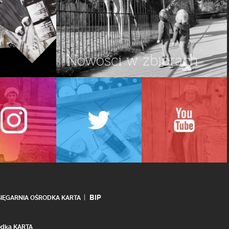
Nowości w zbiorach
BIP
SIĘGARNIA OŚRODKA KARTA
rodka KARTA