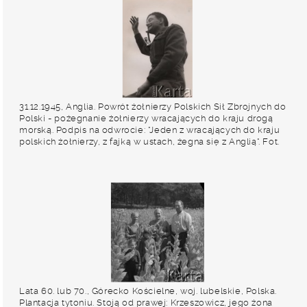
31.12.1945, Anglia. Powrót żołnierzy Polskich Sił Zbrojnych do
Polski - pożegnanie żołnierzy wracających do kraju drogą
morską. Podpis na odwrocie: "Jeden z wracających do kraju
polskich żołnierzy, z fajką w ustach, żegna się z Anglią". Fot.
NN, zbiory Ośrodka KARTA, udostępnili Katarzyna i Tomasz
Krzywiccy
Lata 60. lub 70., Górecko Kościelne, woj. lubelskie, Polska.
Plantacja tytoniu. Stoją od prawej: Krzeszowicz, jego żona