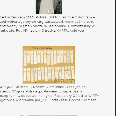
rzed wrześniem 1939, Polska. Doktor Kazimierz Wolfram –
rzed wojną wybitny chirurg warszawski, we wrześniu 1939
resztowany, więzień obozu w Starobielsku, rozstrzelany w
harkowie. Fot. NN, zbiory Ośrodka KARTA, kolekcja
azimierza Wolframa [AW III/329]
41-1942, Dorsten, III Rzesza Niemiecka. Obóz jeniecki
ficerów Wojska Polskiego. Panneau z papierosami
ostępnymi w obozowej kantynie. Fot. zbiory Ośrodka KARTA,
ogotowie Archiwalne [PA_024], przekazali Dorota i Tomasz
ojciechowscy