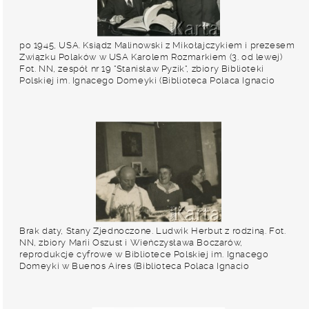
po 1945, USA. Ksiądz Malinowski z Mikołajczykiem i prezesem
Związku Polaków w USA Karolem Rozmarkiem (3. od lewej)
Fot. NN, zespół nr 19 "Stanisław Pyzik", zbiory Biblioteki
Polskiej im. Ignacego Domeyki (Biblioteca Polaca Ignacio
Domeyko)
Brak daty, Stany Zjednoczone. Ludwik Herbut z rodziną. Fot.
NN, zbiory Marii Oszust i Wieńczysława Boczarów,
reprodukcje cyfrowe w Bibliotece Polskiej im. Ignacego
Domeyki w Buenos Aires (Biblioteca Polaca Ignacio
Domeyko) i w Ośrodku KARTA w Warszawie.