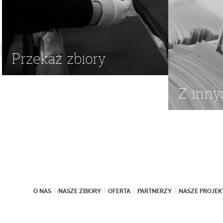
Przekaż zbiory
Z inny
O NAS
NASZE ZBIORY
OFERTA
PARTNERZY
NASZE PROJEK