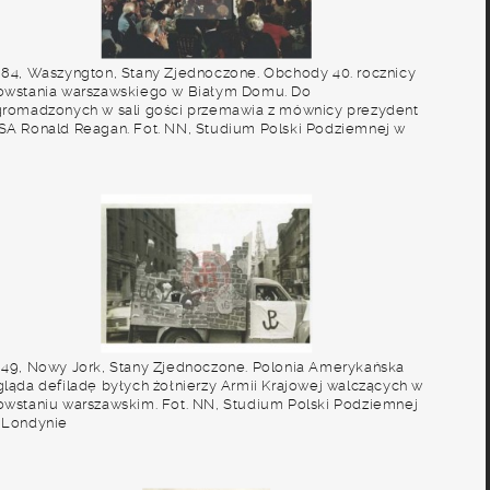
984, Waszyngton, Stany Zjednoczone. Obchody 40. rocznicy
owstania warszawskiego w Białym Domu. Do
gromadzonych w sali gości przemawia z mównicy prezydent
SA Ronald Reagan. Fot. NN, Studium Polski Podziemnej w
ondynie
949, Nowy Jork, Stany Zjednoczone. Polonia Amerykańska
gląda defiladę byłych żołnierzy Armii Krajowej walczących w
owstaniu warszawskim. Fot. NN, Studium Polski Podziemnej
 Londynie