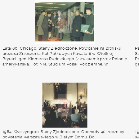
Lata 60, Chicago, Stany Zjednoczone. Powitanie na lotnisku
P
prezesa Zrzeszenia Kół Pułkowych Kawalerii w Wielkiej
S
Brytanii gen. Klemensa Rudnickiego (z kwiatami) przez Polonię
Pe
amerykańską. Fot. NN, Studium Polski Podziemnej w
g
Londynie
po
P
by
b
S
1984, Waszyngton, Stany Zjednoczone. Obchody 40. rocznicy
1
powstania warszawskiego w Białym Domu. Do
w