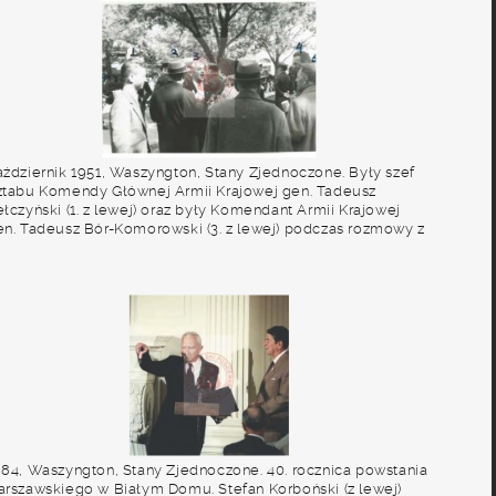
aździernik 1951, Waszyngton, Stany Zjednoczone. Były szef
ztabu Komendy Głównej Armii Krajowej gen. Tadeusz
łczyński (1. z lewej) oraz były Komendant Armii Krajowej
en. Tadeusz Bór-Komorowski (3. z lewej) podczas rozmowy z
lskimi politykami na emigracji. 2. z lewej stoi były prezes
olskiego Stronnictwa Narodowego Stanisław Mikołajczyk. 4.
ły kurier i emisariusz polityczny Armii Krajowej Jan Karski, 5.
yły przewodniczący Stronnictwa Pracy Karol Popiel. Fot. NN,
tudium Polski Podziemnej w Londynie
984, Waszyngton, Stany Zjednoczone. 40. rocznica powstania
arszawskiego w Białym Domu. Stefan Korboński (z lewej)