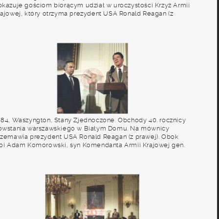
okazuje gościom biorącym udział w uroczystości Krzyż Armii
rajowej, który otrzyma prezydent USA Ronald Reagan (z
rawej). Fot. NN, Studium Polski Podziemnej w Londynie
984, Waszyngton, Stany Zjednoczone. Obchody 40. rocznicy
owstania warszawskiego w Białym Domu. Na mównicy
rzemawia prezydent USA Ronald Reagan (z prawej). Obok
toi Adam Komorowski, syn Komendanta Armii Krajowej gen.
adeusza Bora-Komorowskiego. Fot. NN, Studium Polski
odziemnej w Londynie