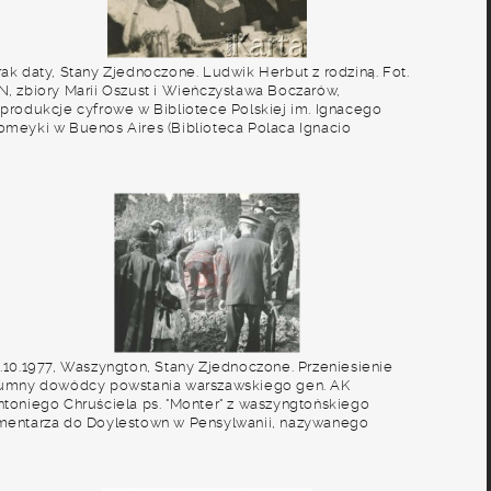
rak daty, Stany Zjednoczone. Ludwik Herbut z rodziną. Fot.
N, zbiory Marii Oszust i Wieńczysława Boczarów,
eprodukcje cyfrowe w Bibliotece Polskiej im. Ignacego
omeyki w Buenos Aires (Biblioteca Polaca Ignacio
omeyko) i w Ośrodku KARTA w Warszawie.
4.10.1977, Waszyngton, Stany Zjednoczone. Przeniesienie
rumny dowódcy powstania warszawskiego gen. AK
ntoniego Chruściela ps. "Monter" z waszyngtońskiego
mentarza do Doylestown w Pensylwanii, nazywanego
merykańską Częstochową. Fot. NN, Studium Polski
odziemnej w Londynie