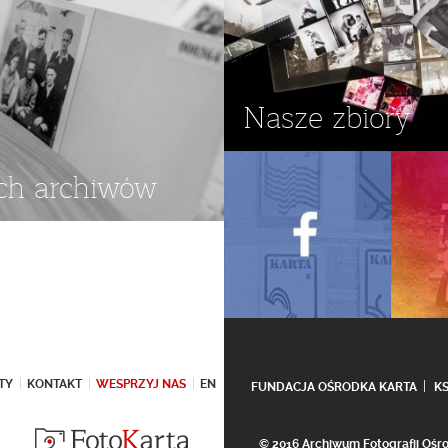
Nasze zbiory
ch archiwów
TY
KONTAKT
WESPRZYJ NAS
EN
FUNDACJA OŚRODKA KARTA
K
© 2016 Archiwum Fotografii Oś