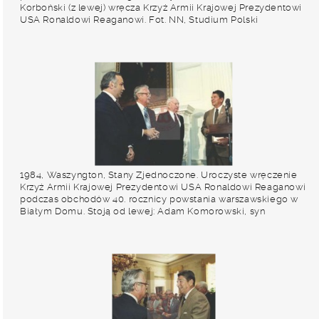
Korboński (z lewej) wręcza Krzyż Armii Krajowej Prezydentowi
USA Ronaldowi Reaganowi. Fot. NN, Studium Polski
Podziemnej w Londynie
1984, Waszyngton, Stany Zjednoczone. Uroczyste wręczenie
Krzyż Armii Krajowej Prezydentowi USA Ronaldowi Reaganowi
podczas obchodów 40. rocznicy powstania warszawskiego w
Białym Domu. Stoją od lewej: Adam Komorowski, syn
Komendanta Armii Krajowej gen. Tadeusza Bora-
Komorowskiego, Prezes Kongresu Polonii Amerykańskiej
Alojzy Mazewski, Stefan Korboński, Ronald Reagan. Fot. NN,
Studium Polski Podziemnej w Londynie