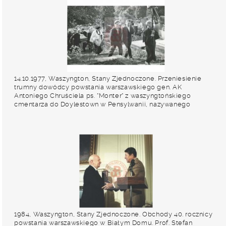
14.10.1977, Waszyngton, Stany Zjednoczone. Przeniesienie
trumny dowódcy powstania warszawskiego gen. AK
Antoniego Chruściela ps. "Monter" z waszyngtońskiego
cmentarza do Doylestown w Pensylwanii, nazywanego
amerykańską Częstochową. Fot. NN, Studium Polski
Podziemnej w Londynie
1984, Waszyngton, Stany Zjednoczone. Obchody 40. rocznicy
powstania warszawskiego w Białym Domu. Prof. Stefan