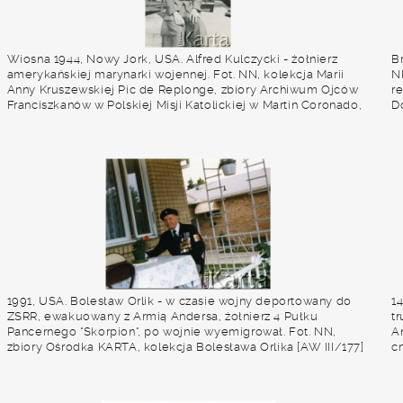
Wiosna 1944, Nowy Jork, USA. Alfred Kulczycki - żołnierz
B
amerykańskiej marynarki wojennej. Fot. NN, kolekcja Marii
N
Anny Kruszewskiej Pic de Replonge, zbiory Archiwum Ojców
r
Franciszkanów w Polskiej Misji Katolickiej w Martin Coronado,
D
reprodukcje cyfrowe w Bibliotece Polskiej im. Ignacego
D
Domeyki w Buenos Aires (Biblioteca Polaca Ignacio
Domeyko) i w Ośrodku KARTA w Warszawie
1991, USA. Bolesław Orlik - w czasie wojny deportowany do
1
ZSRR, ewakuowany z Armią Andersa, żołnierz 4 Pułku
t
Pancernego "Skorpion", po wojnie wyemigrował. Fot. NN,
A
zbiory Ośrodka KARTA, kolekcja Bolesława Orlika [AW III/177]
c
a
P