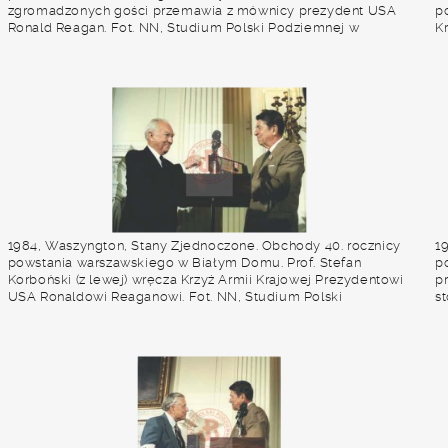
zgromadzonych gości przemawia z mównicy prezydent USA
p
Ronald Reagan. Fot. NN, Studium Polski Podziemnej w
K
Londynie
p
1984, Waszyngton, Stany Zjednoczone. Obchody 40. rocznicy
1
powstania warszawskiego w Białym Domu. Prof. Stefan
p
Korboński (z lewej) wręcza Krzyż Armii Krajowej Prezydentowi
p
USA Ronaldowi Reaganowi. Fot. NN, Studium Polski
s
Podziemnej w Londynie
T
P