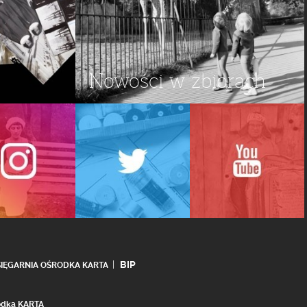
Nowości w zbiorach
BIP
SIĘGARNIA OŚRODKA KARTA
rodka KARTA