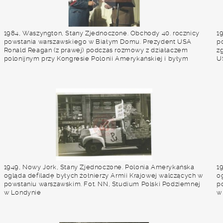
1984, Waszyngton, Stany Zjednoczone. Obchody 40. rocznicy
1
powstania warszawskiego w Białym Domu. Prezydent USA
p
Ronald Reagan (z prawej) podczas rozmowy z działaczem
z
polonijnym przy Kongresie Polonii Amerykańskiej i byłym
U
żołnierzem Armii Krajowej płk Janem Morelowskim. Fot. NN,
L
Studium Polski Podziemnej w Londynie
1949, Nowy Jork, Stany Zjednoczone. Polonia Amerykańska
1
ogląda defiladę byłych żołnierzy Armii Krajowej walczących w
o
powstaniu warszawskim. Fot. NN, Studium Polski Podziemnej
p
w Londynie
w