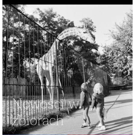
Nowości w
zbiorach