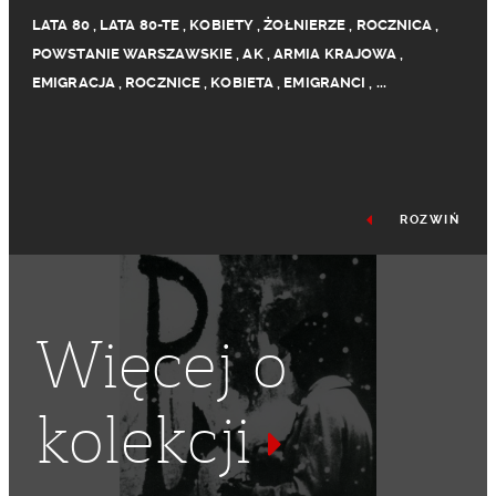
LATA 80
,
LATA 80-TE
,
KOBIETY
,
ŻOŁNIERZE
,
ROCZNICA
,
POWSTANIE WARSZAWSKIE
,
AK
,
ARMIA KRAJOWA
,
EMIGRACJA
,
ROCZNICE
,
KOBIETA
,
EMIGRANCI
,
...
ROZWIŃ
Więcej o
kolekcji
MUNDUR
,
ŻOŁNIERZ
,
MUNDURY
,
EMIGRANT
,
POLONIA
,
USA
,
KOMBATANT
,
KOMBATANCI
,
POLACY W USA
,
BIAŁY