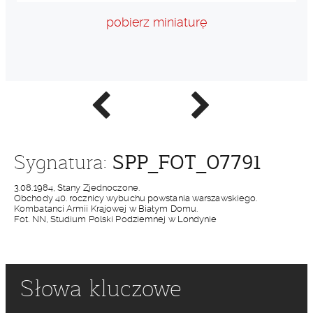
pobierz miniaturę
Poprzednie
Następne
zdjęcie
zdjęcie
SPP_FOT_07791
Sygnatura:
3.08.1984, Stany Zjednoczone.
Obchody 40. rocznicy wybuchu powstania warszawskiego.
Kombatanci Armii Krajowej w Białym Domu.
Fot. NN, Studium Polski Podziemnej w Londynie
Słowa kluczowe