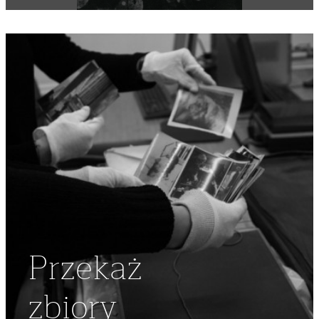
DOM
,
POLONIA AMERYKAŃSKA
,
KOŁO AK W USA
Przekaż
zbiory