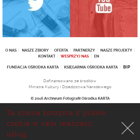
O NAS
NASZE ZBIORY
OFERTA
PARTNERZY
NASZE PROJEKTY
KONTAKT
WESPRZYJ NAS
EN
BIP
FUNDACJA OŚRODKA KARTA
KSIĘGARNIA OŚRODKA KARTA
Dofinansowano ze środków
Ministra Kultury i Dziedzictwa Narodowego
© 2016 Archiwum Fotografii Ośrodka KARTA
Fundacja Ośrodka KARTA
Ta strona korzysta z plików
Ul. Narbutta 29
02-536 Warszawa
cookie w celu realizacji
tel.: (+48 22) 646 36 90
usług.
(+48 22) 848 07 12
faks: (+48 22) 646 65 11