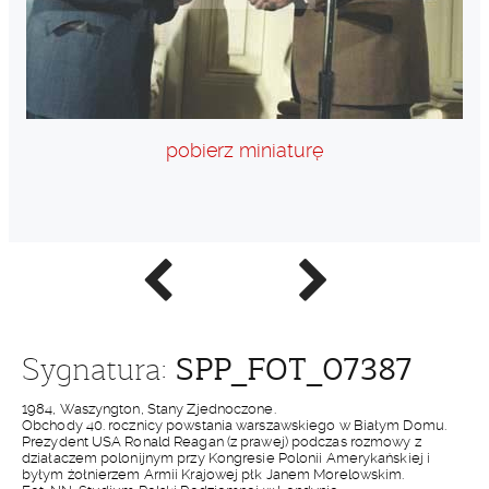
pobierz miniaturę
Poprzednie
Następne
zdjęcie
zdjęcie
SPP_FOT_07387
Sygnatura:
1984, Waszyngton, Stany Zjednoczone.
Obchody 40. rocznicy powstania warszawskiego w Białym Domu.
Prezydent USA Ronald Reagan (z prawej) podczas rozmowy z
działaczem polonijnym przy Kongresie Polonii Amerykańskiej i
byłym żołnierzem Armii Krajowej płk Janem Morelowskim.