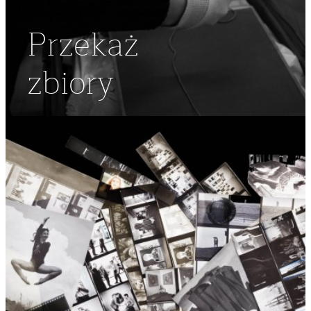
Przekaż
zbiory