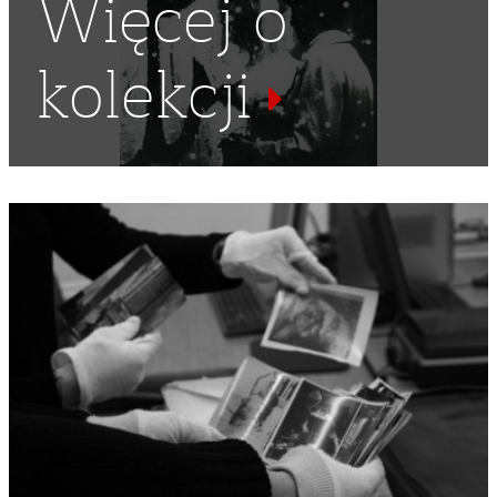
Więcej o
kolekcji
EMIGRANT
,
POLONIA
,
USA
,
KOMBATANT
,
KOMBATANCI
,
RONALD REAGAN
,
PREZYDENCI
,
POLACY W USA
,
BIAŁY
DOM
,
POLONIA AMERYKAŃSKA
,
KONGRES POLONII
AMERYKAŃSKIEJ
,
JAN MORELOWSKI