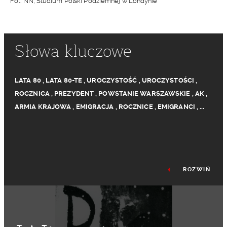
Fot. NN, Studium Polski Podziemnej w Londynie
Słowa kluczowe
LATA 80
,
LATA 80-TE
,
UROCZYSTOŚĆ
,
UROCZYSTOŚCI
,
ROCZNICA
,
PREZYDENT
,
POWSTANIE WARSZAWSKIE
,
AK
,
ARMIA KRAJOWA
,
EMIGRACJA
,
ROCZNICE
,
EMIGRANCI
,
...
ROZWIŃ