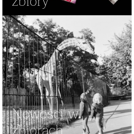
zbiory
Nowości w
zbiorach