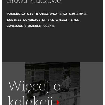
Słowa kluczowe
POSIŁEK
,
LATA 40-TE
,
OBÓZ
,
WIZYTA
,
LATA 40
,
ARMIA
ANDERSA
,
UCHODŹCY
,
AFRYKA
,
GRECJA
,
TARAS
,
ZWIEDZANIE
,
OSIEDLE POLSKIE
Więcej o
kolekcji