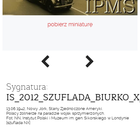
pobierz miniaturę
Poprzednie
Następne
zdjęcie
zdjęcie
Sygnatura:
IS_2012_SZUFLADA_BIURKO_X
13.06.1942, Nowy Jork, Stany Zjednoczone Ameryki.
Polscy żołnierze na paradzie wojsk sprzymierzonych.
Fot. NN, Instytut Polski i Muzeum im. gen. Sikorskiego w Londynie
[szuflada NX]