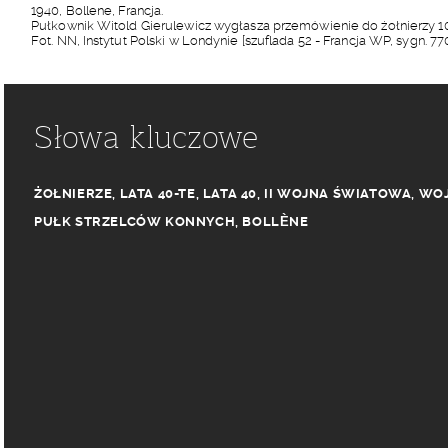
1940, Bollene, Francja.
Pułkownik Witold Gierulewicz wygłasza przemówienie do żołnierzy 1
Fot. NN, Instytut Polski w Londynie [szuflada 52 - Francja WP, sygn. 77
Słowa kluczowe
ŻOŁNIERZE
,
LATA 40-TE
,
LATA 40
,
II WOJNA ŚWIATOWA
,
WOJ
PUŁK STRZELCÓW KONNYCH
,
BOLLÈNE