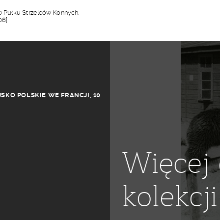
0 Pułku Strzelców Konnych.
06]
SKO POLSKIE WE FRANCJI
,
10
Więcej 
kolekcji