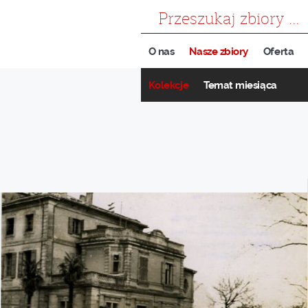
szukaj
O nas
Nasze zbiory
Oferta
Kolekcje
Temat miesiąca