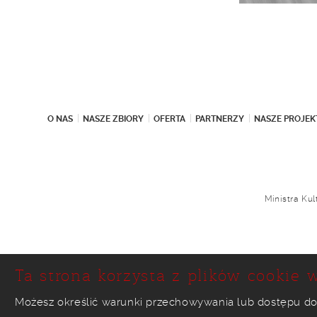
O NAS
NASZE ZBIORY
OFERTA
PARTNERZY
NASZE PROJEK
Ministra Ku
Ta strona korzysta z plików cookie w
Możesz określić warunki przechowywania lub dostępu do