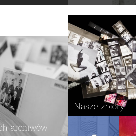
Nasze zbiory
ch archiwów