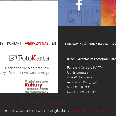
TY
KONTAKT
WESPRZYJ NAS
EN
FUNDACJA OŚRODKA KARTA
K
© 2016 Archiwum Fotografii Oś
Fundacja Ośrodka KARTA
Dofinansowano ze środków
Ul. Narbutta 29
ltury i Dziedzictwa Narodowego
02-536 Warszawa
tel.: (+48 22) 646 36 90
(+48 22) 848 07 12
faks: (+48 22) 646 65 11
e-mail:
foto@karta.org.pl
 celu realizacji usług.
 cookie w ustawieniach przeglądarki.
Dowiedz się więcej