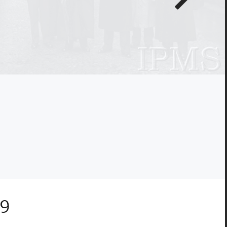
zdjęcie
9