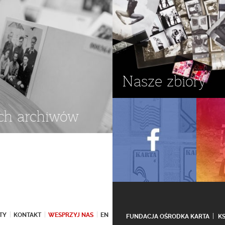
Nasze zbiory
ch archiwów
TY
KONTAKT
WESPRZYJ NAS
EN
FUNDACJA OŚRODKA KARTA
K