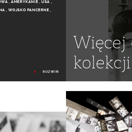
TOWA
,
AMERYKANIE
,
USA
,
NA
,
WOJSKO PANCERNE
,
Więcej 
kolekcji
ROZWIŃ