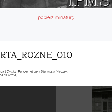
pobierz miniaturę
ERTA_ROZNE_010
a 1 Dywizji Pancernej gen. Stanisław Maczek.
erta różne].