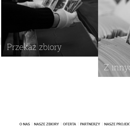
Przekaż zbiory
Z inny
O NAS
NASZE ZBIORY
OFERTA
PARTNERZY
NASZE PROJEK