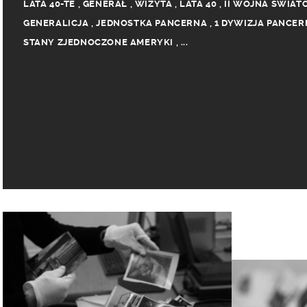
LATA 40-TE
,
GENERAŁ
,
WIZYTA
,
LATA 40
,
II WOJNA ŚWIA
GENERALICJA
,
JEDNOSTKA PANCERNA
,
1 DYWIZJA PANCER
STANY ZJEDNOCZONE AMERYKI
,
...
ARMIA AMERYKAŃSKA
,
AMERYKANIN