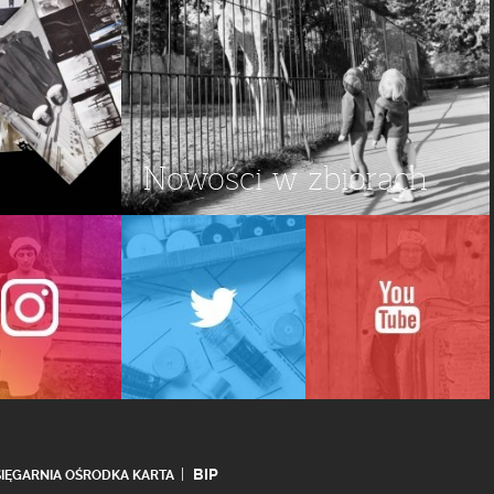
Nowości w zbiorach
BIP
SIĘGARNIA OŚRODKA KARTA