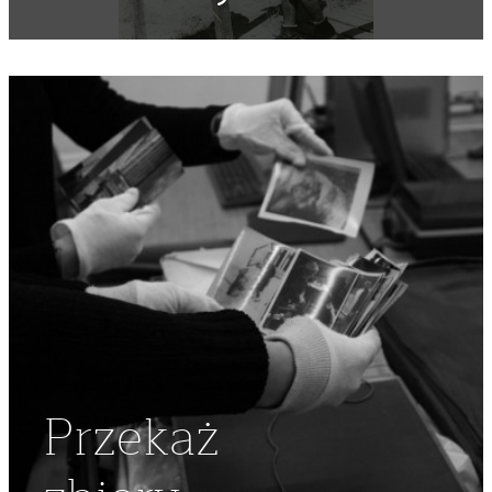
BADANIE
,
APARATURA MEDYCZNA
,
SZPITAL WOJSKOWY
,
ORTOPEDIA
Przekaż