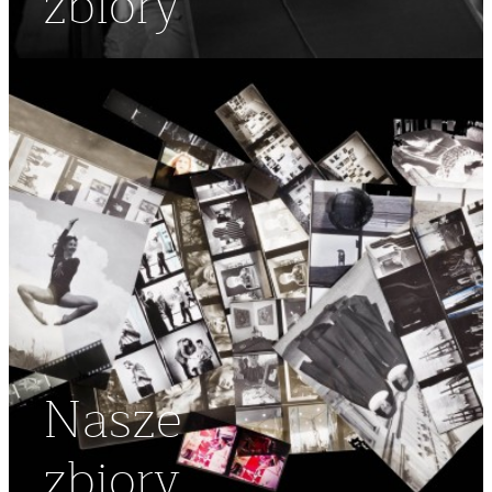
zbiory
Nasze
zbiory