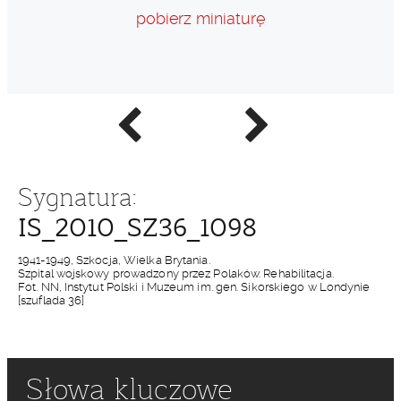
pobierz miniaturę
Poprzednie
Następne
zdjęcie
zdjęcie
Sygnatura:
IS_2010_SZ36_1098
1941-1949, Szkocja, Wielka Brytania.
Szpital wojskowy prowadzony przez Polaków. Rehabilitacja.
Fot. NN, Instytut Polski i Muzeum im. gen. Sikorskiego w Londynie
[szuflada 36]
Słowa kluczowe