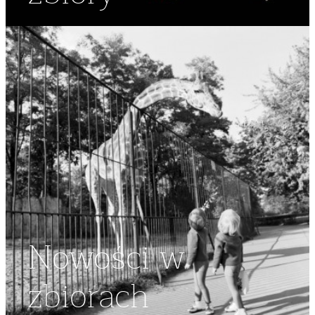
Nowości w
zbiorach