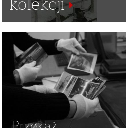
kolekcji
POLSKIE SIŁY ZBROJNE NA ZACHODZIE
,
ZABIEG
,
ZDROWIE
,
SZPITAL WOJSKOWY
,
EDINBURGH
Przekaż