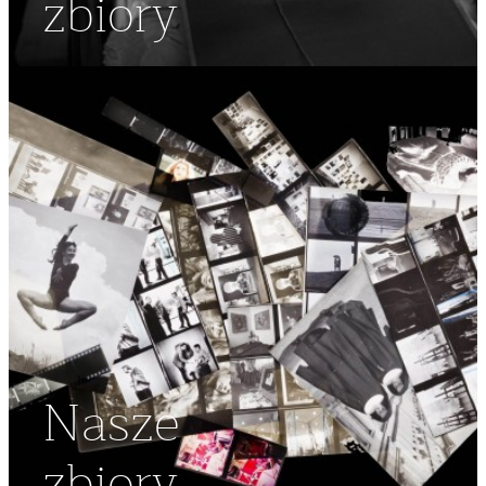
zbiory
Nasze
zbiory