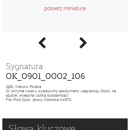
pobierz miniaturę
Poprzednie
Następne
zdjęcie
zdjęcie
Sygnatura:
OK_0901_0002_106
1981, Kraków, Polska.
W witrynie kiosku wystawiony asortyment - papierosy. Obok, na
szybie, wklejona ulotka Solidarności.
Fot. Piotr Dylik, zbiory Ośrodka KARTA
Słowa kluczowe