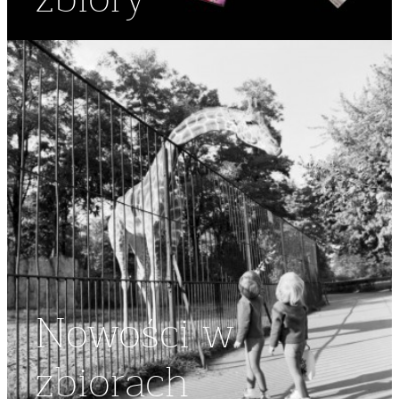
Nowości w
zbiorach