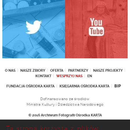
O NAS
NASZE ZBIORY
OFERTA
PARTNERZY
NASZE PROJEKTY
KONTAKT
WESPRZYJ NAS
EN
BIP
FUNDACJA OŚRODKA KARTA
KSIĘGARNIA OŚRODKA KARTA
Dofinansowano ze środków
Ministra Kultury i Dziedzictwa Narodowego
© 2016 Archiwum Fotografii Ośrodka KARTA
Fundacja Ośrodka KARTA
Ta strona korzysta z plików
Ul. Narbutta 29