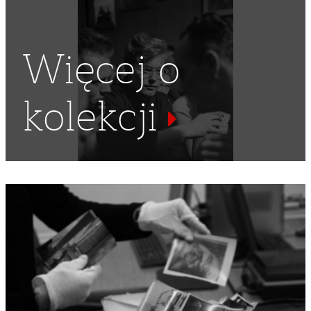
Więcej o
kolekcji
OKULARY
,
PAPIEROSY
,
PALENIE
,
PAPIEROS
,
KAPELUSZ
,
HUTNICY
,
HUTNICTWO
,
METALURGIA
,
PRZEMYSŁ CIĘŻKI
,
HUTA BOBREK