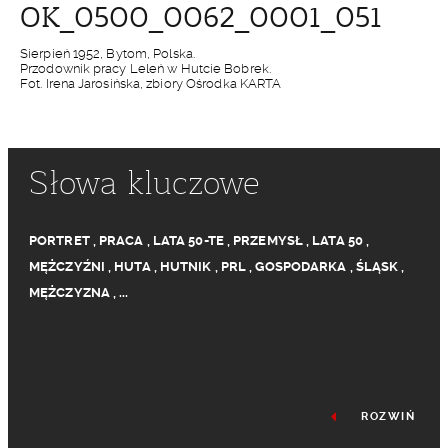
OK_0500_0062_0001_051
Sierpień 1952, Bytom, Polska.
Przodownik pracy Leleń w Hutcie Bobrek.
Fot. Irena Jarosińska, zbiory Ośrodka KARTA
Słowa kluczowe
PORTRET
,
PRACA
,
LATA 50-TE
,
PRZEMYSŁ
,
LATA 50
,
MĘŻCZYŹNI
,
HUTA
,
HUTNIK
,
PRL
,
GOSPODARKA
,
ŚLĄSK
,
MĘŻCZYZNA
,
...
ROZWIŃ