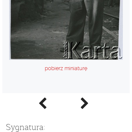
pobierz miniaturę
Poprzednie
Następne
zdjęcie
zdjęcie
Sygnatura: