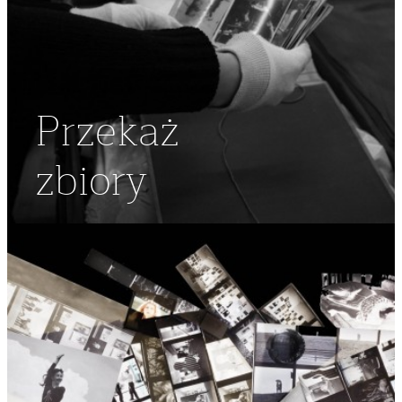
Przekaż
zbiory