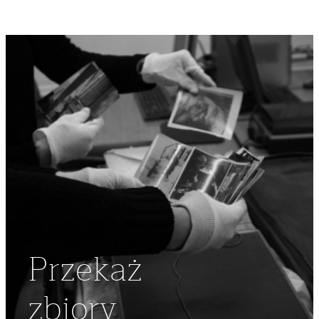
Przekaż
zbiory