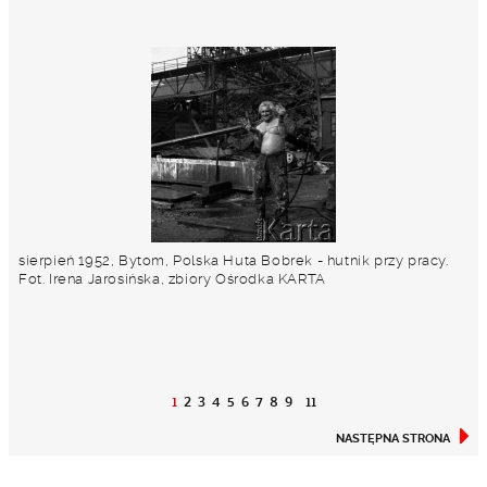
sierpień 1952, Bytom, Polska Huta Bobrek - hutnik przy pracy.
Fot. Irena Jarosińska, zbiory Ośrodka KARTA
1
2
3
4
5
6
7
8
9
11
NASTĘPNA STRONA