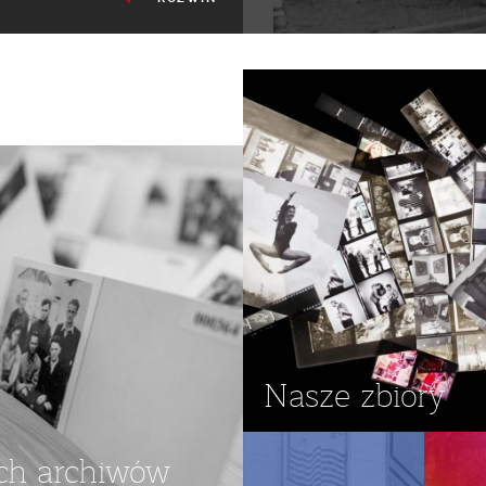
CTWO
Nasze zbiory
ch archiwów