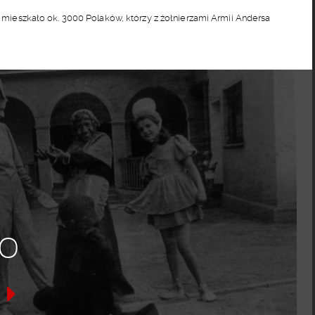
8 mieszkało ok. 3000 Polaków, którzy z żołnierzami Armii Andersa
o