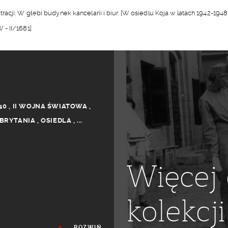
cji. W głębi budynek kancelarii i biur. [W osiedlu Koja w latach 1942-194
- II/1681]
40
,
II WOJNA ŚWIATOWA
,
 BRYTANIA
,
OSIEDLA
,
...
Więcej 
kolekcji
ROZWIŃ