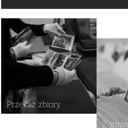
EWAKUACJA
,
UCHODŹCY
,
AFRYKA
,
UCHODŹCA
,
UCHODŹ
Przekaż zbiory
Z inny