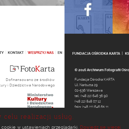
TY
KONTAKT
WESPRZYJ NAS
EN
FUNDACJA OŚRODKA KARTA
K
© 2016 Archiwum Fotografii Oś
Fundacja Ośrodka KARTA
Dofinansowano ze środków
Ul. Narbutta 29
ltury i Dziedzictwa Narodowego
02-536 Warszawa
tel.: (+48 22) 646 36 90
(+48 22) 848 07 12
faks: (+48 22) 646 65 11
e-mail:
foto@karta.org.pl
 celu realizacji usług.
 cookie w ustawieniach przeglądarki.
Dowiedz się więcej