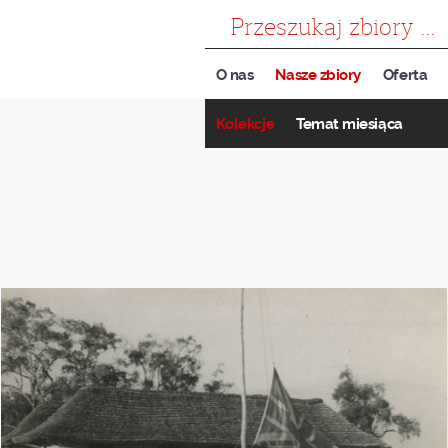
szukaj
O nas
Nasze zbiory
Oferta
Kolekcje
Temat miesiąca