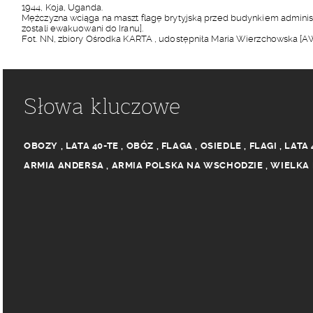
1944, Koja, Uganda.
Mężczyzna wciąga na maszt flagę brytyjską przed budynkiem administra
zostali ewakuowani do Iranu].
Fot. NN, zbiory Ośrodka KARTA , udostępniła Maria Wierzchowska [AW 
Słowa kluczowe
OBOZY
,
LATA 40-TE
,
OBÓZ
,
FLAGA
,
OSIEDLE
,
FLAGI
,
LATA 
ARMIA ANDERSA
,
ARMIA POLSKA NA WSCHODZIE
,
WIELKA