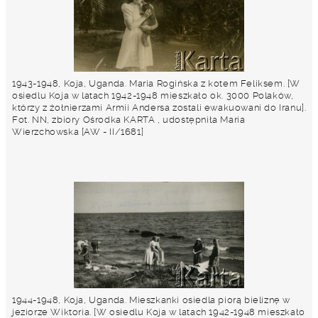
1943-1948, Koja, Uganda. Maria Rogińska z kotem Feliksem. [W
osiedlu Koja w latach 1942-1948 mieszkało ok. 3000 Polaków,
którzy z żołnierzami Armii Andersa zostali ewakuowani do Iranu].
Fot. NN, zbiory Ośrodka KARTA , udostępniła Maria
Wierzchowska [AW - II/1681]
1944-1948, Koja, Uganda. Mieszkanki osiedla piorą bieliznę w
jeziorze Wiktoria. [W osiedlu Koja w latach 1942-1948 mieszkało