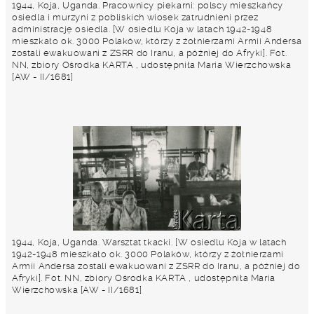
1944, Koja, Uganda. Pracownicy piekarni: polscy mieszkańcy
osiedla i murzyni z pobliskich wiosek zatrudnieni przez
administrację osiedla. [W osiedlu Koja w latach 1942-1948
mieszkało ok. 3000 Polaków, którzy z żołnierzami Armii Andersa
zostali ewakuowani z ZSRR do Iranu, a później do Afryki]. Fot.
NN, zbiory Ośrodka KARTA , udostępniła Maria Wierzchowska
[AW - II/1681]
1944, Koja, Uganda. Warsztat tkacki. [W osiedlu Koja w latach
1942-1948 mieszkało ok. 3000 Polaków, którzy z żołnierzami
Armii Andersa zostali ewakuowani z ZSRR do Iranu, a później do
Afryki]. Fot. NN, zbiory Ośrodka KARTA , udostępniła Maria
Wierzchowska [AW - II/1681]