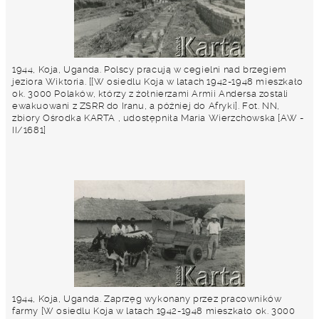
1944, Koja, Uganda. Polscy pracują w cegielni nad brzegiem
jeziora Wiktoria. [[W osiedlu Koja w latach 1942-1948 mieszkało
ok. 3000 Polaków, którzy z żołnierzami Armii Andersa zostali
ewakuowani z ZSRR do Iranu, a później do Afryki]. Fot. NN,
zbiory Ośrodka KARTA , udostępniła Maria Wierzchowska [AW -
II/1681]
1944, Koja, Uganda. Zaprzęg wykonany przez pracowników
farmy [W osiedlu Koja w latach 1942-1948 mieszkało ok. 3000