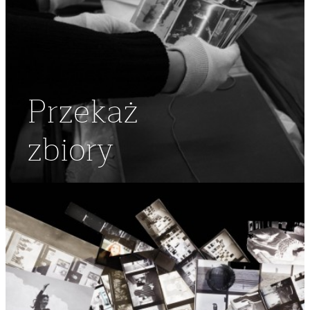
Przekaż
zbiory