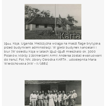
1944, Koja, Uganda. Mężczyzna wciąga na maszt flagę brytyjską
przed budynkiem administracji. W głębi budynek kancelarii i
biur. [W osiedlu Koja w latach 1942-1948 mieszkało ok. 3000
Polaków, którzy z żołnierzami Armii Andersa zostali ewakuowani
do Iranu]. Fot. NN, zbiory Ośrodka KARTA , udostępniła Maria
Wierzchowska [AW - II/1681]