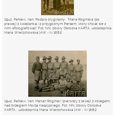
1942, Pahlevi, Iran. Podpis oryginalny : "Maria Rogińska (po
prawej) z koleżanką i z przygodnym Persem, który chciał się z
nimi sfotografować" Fot. NN, zbiory Ośrodka KARTA, udostępniła
Maria Wierzchowska [AW - II/1681]
1942, Pahlevi, Iran. Marian Rogiński (pierwszy z lewej) z kolegami
nad brzegiem Morza Kaspijskiego. Fot. NN, zbiory Ośrodka
KARTA , udostępniła Maria Wierzchowska [AW - II/1681]