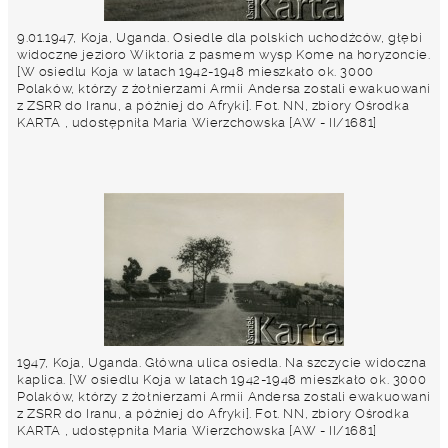
9.01.1947, Koja, Uganda. Osiedle dla polskich uchodźców, głębi
widoczne jezioro Wiktoria z pasmem wysp Kome na horyzoncie.
[W osiedlu Koja w latach 1942-1948 mieszkało ok. 3000
Polaków, którzy z żołnierzami Armii Andersa zostali ewakuowani
z ZSRR do Iranu, a później do Afryki]. Fot. NN, zbiory Ośrodka
KARTA , udostępniła Maria Wierzchowska [AW - II/1681]
1947, Koja, Uganda. Główna ulica osiedla. Na szczycie widoczna
kaplica. [W osiedlu Koja w latach 1942-1948 mieszkało ok. 3000
Polaków, którzy z żołnierzami Armii Andersa zostali ewakuowani
z ZSRR do Iranu, a później do Afryki]. Fot. NN, zbiory Ośrodka
KARTA , udostępniła Maria Wierzchowska [AW - II/1681]