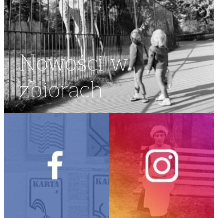
Nowości w
zbiorach