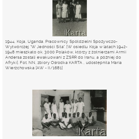
1944, Koja, Uganda. Pracownicy Spółdzielni Spożywczo-
Wytwórczej "W Jedności Siła". [W osiedlu Koja w latach 1942-
1948 mieszkało ok. 3000 Polaków, którzy z żołnierzami Armii
Andersa zostali ewakuowani z ZSRR do Iranu, a później do
Afryki]. Fot. NN, zbiory Ośrodka KARTA , udostępniła Maria
Wierzchowska [AW - II/1681]