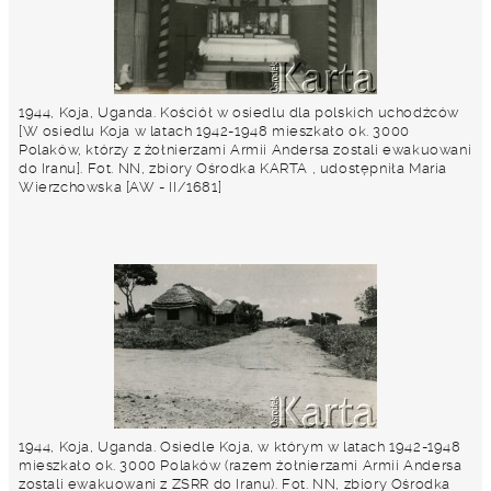
1944, Koja, Uganda. Kościół w osiedlu dla polskich uchodźców
[W osiedlu Koja w latach 1942-1948 mieszkało ok. 3000
Polaków, którzy z żołnierzami Armii Andersa zostali ewakuowani
do Iranu]. Fot. NN, zbiory Ośrodka KARTA , udostępniła Maria
Wierzchowska [AW - II/1681]
1944, Koja, Uganda. Osiedle Koja, w którym w latach 1942-1948
mieszkało ok. 3000 Polaków (razem żołnierzami Armii Andersa
zostali ewakuowani z ZSRR do Iranu). Fot. NN, zbiory Ośrodka