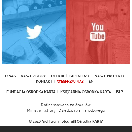
O NAS
NASZE ZBIORY
OFERTA
PARTNERZY
NASZE PROJEKTY
KONTAKT
WESPRZYJ NAS
EN
BIP
FUNDACJA OŚRODKA KARTA
KSIĘGARNIA OŚRODKA KARTA
Dofinansowano ze środków
Ministra Kultury i Dziedzictwa Narodowego
© 2016 Archiwum Fotografii Ośrodka KARTA
Fundacja Ośrodka KARTA