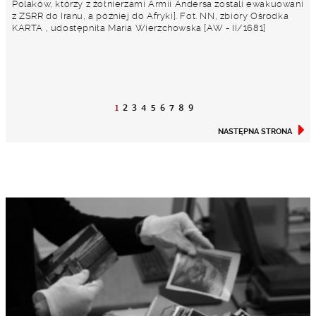
Polaków, którzy z żołnierzami Armii Andersa zostali ewakuowani
z ZSRR do Iranu, a później do Afryki]. Fot. NN, zbiory Ośrodka
KARTA , udostępniła Maria Wierzchowska [AW - II/1681]
1
2
3
4
5
6
7
8
9
NASTĘPNA STRONA