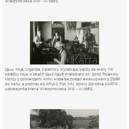
Wierzchowska [AW - II/1681]
1944, Koja, Uganda. Kaletnicy wyrabiają walizy ze skóry. [W
osiedlu Koja w latach 1942-1948 mieszkało ok. 3000 Polaków,
którzy z żołnierzami Armii Andersa zostali ewakuowani z ZSRR
do Iranu, a później do Afryki]. Fot. NN, zbiory Ośrodka KARTA ,
udostępniła Maria Wierzchowska [AW - II/1681]