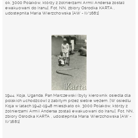
ok. 3000 Polaków, którzy z żołnierzami Armii Andersa zostali
ewakuowani do Iranu]. Fot. NN, zbiory Ośrodka KARTA ,
udostępniła Maria Wierzchowska [AW - II/1681]
1944, Koja, Uganda. Pan Marczewski (były kierownik osiedla dla
polskich uchodźców) z zabitym przez siebie wężem. [W osiedlu
Koja w latach 1942-1948 mieszkało ok. 3000 Polaków, którzy z
żołnierzami Armii Andersa zostali ewakuowani do Iranu]. Fot. NN,
zbiory Ośrodka KARTA , udostępniła Maria Wierzchowska [AW -
II/1681]