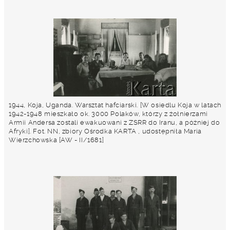
1944, Koja, Uganda. Warsztat hafciarski. [W osiedlu Koja w latach
1942-1948 mieszkało ok. 3000 Polaków, którzy z żołnierzami
Armii Andersa zostali ewakuowani z ZSRR do Iranu, a później do
Afryki]. Fot. NN, zbiory Ośrodka KARTA , udostępniła Maria
Wierzchowska [AW - II/1681]