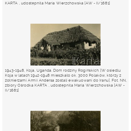
KARTA , udostępniła Maria Wierzchowska [AW - II/1681]
1943-1948, Koja, Uganda. Dom rodziny Rogińskich. [W osiedlu
Koja w latach 1942-1948 mieszkało ok. 3000 Polaków, którzy z
żołnierzami Armii Andersa zostali ewakuowani do Iranu]. Fot. NN,
zbiory Ośrodka KARTA , udostępniła Maria Wierzchowska [AW -
II/1681]