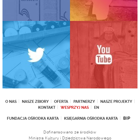
O NAS
NASZE ZBIORY
OFERTA
PARTNERZY
NASZE PROJEKTY
KONTAKT
WESPRZYJ NAS
EN
BIP
FUNDACJA OŚRODKA KARTA
KSIĘGARNIA OŚRODKA KARTA
Dofinansowano ze środków
Ministra Kultury i Dziedzictwa Narodowego