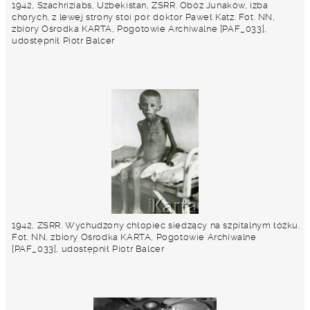
1942, Szachriziabs, Uzbekistan, ZSRR. Obóz Junaków, izba
chorych, z lewej strony stoi por. doktor Paweł Katz. Fot. NN,
zbiory Ośrodka KARTA, Pogotowie Archiwalne [PAF_033],
udostępnił Piotr Balcer
1942, ZSRR. Wychudzony chłopiec siedzący na szpitalnym łóżku.
Fot. NN, zbiory Ośrodka KARTA, Pogotowie Archiwalne
[PAF_033], udostępnił Piotr Balcer