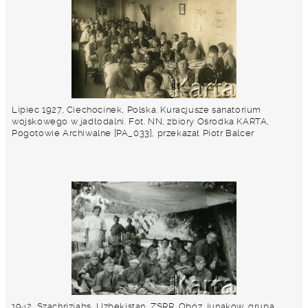
Lipiec 1927, Ciechocinek, Polska. Kuracjusze sanatorium
wojskowego w jadłodalni. Fot. NN, zbiory Ośrodka KARTA,
Pogotowie Archiwalne [PA_033], przekazał Piotr Balcer
1942, Szachriziabs, Uzbekistan, ZSRR. Obóz Junakow, grupa