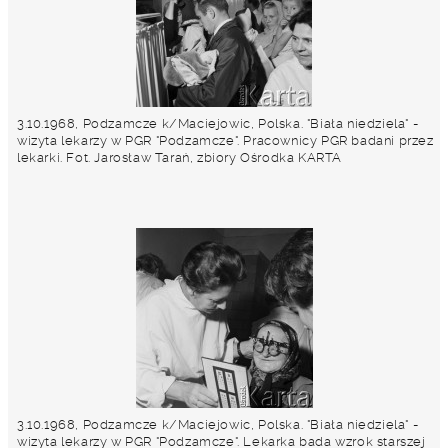
3.10.1968, Podzamcze k/Maciejowic, Polska. "Biała niedziela" -
wizyta lekarzy w PGR "Podzamcze". Pracownicy PGR badani przez
lekarki. Fot. Jarosław Tarań, zbiory Ośrodka KARTA
3.10.1968, Podzamcze k/Maciejowic, Polska. "Biała niedziela" -
wizyta lekarzy w PGR "Podzamcze". Lekarka bada wzrok starszej