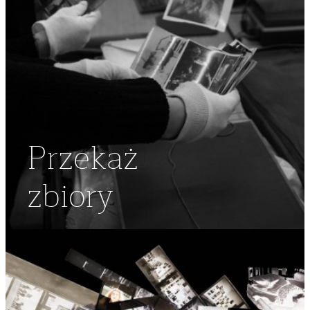
Przekaż
zbiory