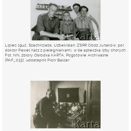
Lipiec 1942, Szachriziabs, Uzbekistan, ZSRR Obóz Junaków, por.
doktor Paweł Katz z pielęgniarkami, w tle apteczka izby chorych.
Fot. NN, zbiory Ośrodka KARTA, Pogotowie Archiwalne
[PAF_033], udostępnił Piotr Balcer