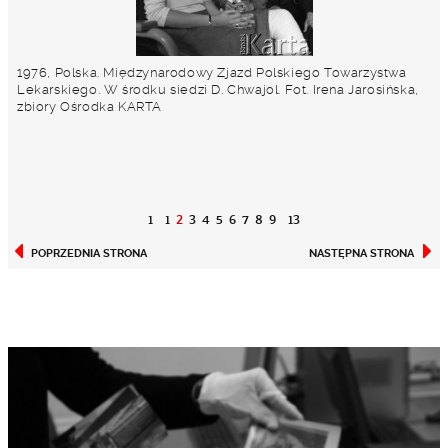
1976, Polska. Międzynarodowy Zjazd Polskiego Towarzystwa
Lekarskiego. W środku siedzi D. Chwajol. Fot. Irena Jarosińska,
zbiory Ośrodka KARTA
1
1
2
3
4
5
6
7
8
9
13
POPRZEDNIA STRONA
NASTĘPNA STRONA