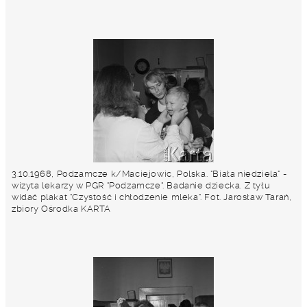
3.10.1968, Podzamcze k/Maciejowic, Polska. "Biała niedziela" -
wizyta lekarzy w PGR "Podzamcze". Badanie dziecka. Z tyłu
widać plakat "Czystość i chłodzenie mleka". Fot. Jarosław Tarań,
zbiory Ośrodka KARTA