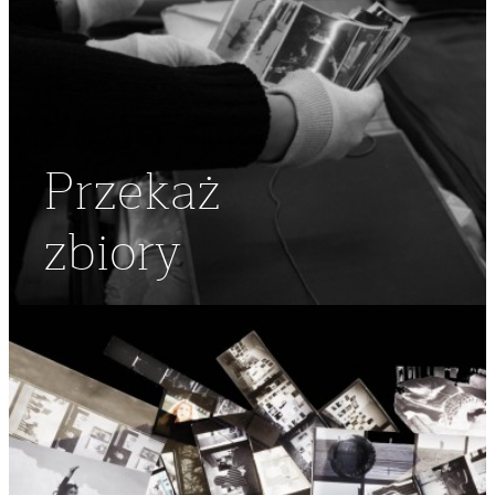
Przekaż
zbiory