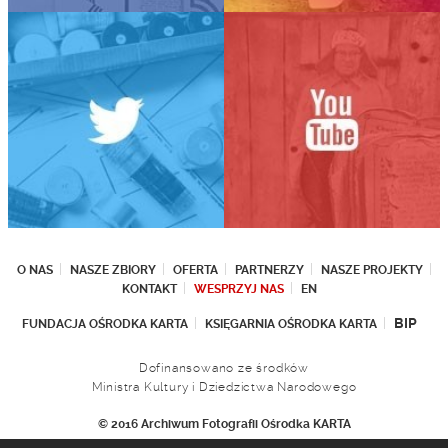
O NAS
NASZE ZBIORY
OFERTA
PARTNERZY
NASZE PROJEKTY
KONTAKT
WESPRZYJ NAS
EN
BIP
FUNDACJA OŚRODKA KARTA
KSIĘGARNIA OŚRODKA KARTA
Dofinansowano ze środków
Ministra Kultury i Dziedzictwa Narodowego
© 2016 Archiwum Fotografii Ośrodka KARTA