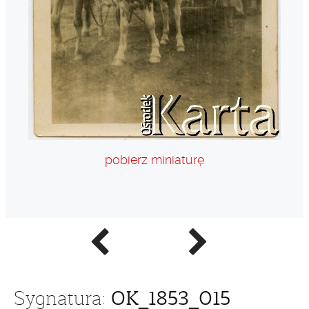
pobierz miniaturę
Poprzednie
Następne
zdjęcie
zdjęcie
OK_1853_015
Sygnatura: