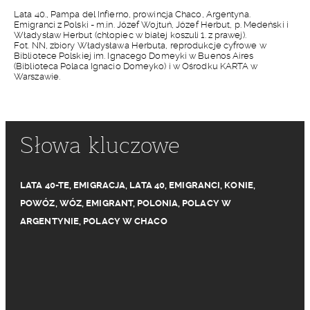
Lata 40., Pampa del Infierno, prowincja Chaco, Argentyna.
Emigranci z Polski - m.in. Józef Wojtuń, Józef Herbut, p. Medeński i
Władysław Herbut (chłopiec w białej koszuli 1. z prawej).
Fot. NN, zbiory Władysława Herbuta, reprodukcje cyfrowe w
Bibliotece Polskiej im. Ignacego Domeyki w Buenos Aires
(Biblioteca Polaca Ignacio Domeyko) i w Ośrodku KARTA w
Warszawie.
Słowa kluczowe
LATA 40-TE
,
EMIGRACJA
,
LATA 40
,
EMIGRANCI
,
KONIE
,
POWÓZ
,
WÓZ
,
EMIGRANT
,
POLONIA
,
POLACY W
ARGENTYNIE
,
POLACY W CHACO