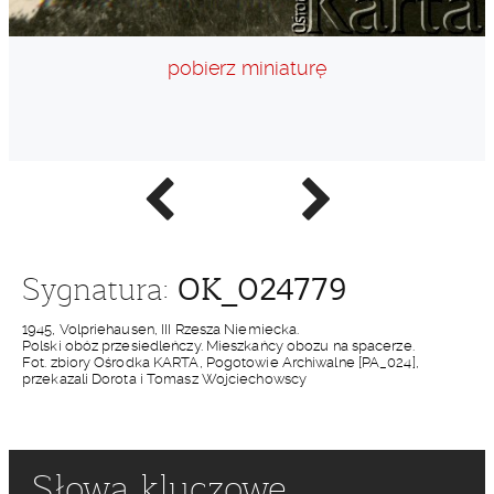
pobierz miniaturę
Poprzednie
Następne
zdjęcie
zdjęcie
OK_024779
Sygnatura:
1945, Volpriehausen, III Rzesza Niemiecka.
Polski obóz przesiedleńczy. Mieszkańcy obozu na spacerze.
Fot. zbiory Ośrodka KARTA, Pogotowie Archiwalne [PA_024],
przekazali Dorota i Tomasz Wojciechowscy
Słowa kluczowe