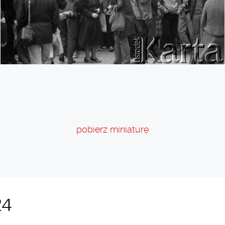
pobierz miniaturę
24