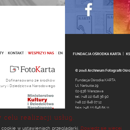
TY
KONTAKT
WESPRZYJ NAS
EN
FUNDACJA OŚRODKA KARTA
K
© 2016 Archiwum Fotografii Oś
Fundacja Ośrodka KARTA
Dofinansowano ze środków
Ul. Narbutta 29
ltury i Dziedzictwa Narodowego
02-536 Warszawa
tel.: (+48 22) 646 36 90
(+48 22) 848 07 12
faks: (+48 22) 646 65 11
e-mail:
foto@karta.org.pl
 celu realizacji usług.
 cookie w ustawieniach przeglądarki.
Dowiedz się więcej