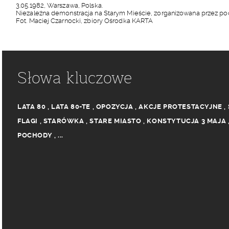
3.05.1982, Warszawa, Polska.
Niezależna demonstracja na Starym Mieście, zorganizowana przez podz
Fot. Maciej Czarnocki, zbiory Ośrodka KARTA
Słowa kluczowe
LATA 80
,
LATA 80-TE
,
OPOZYCJA
,
AKCJE PROTESTACYJNE
,
FLAGI
,
STARÓWKA
,
STARE MIASTO
,
KONSTYTUCJA 3 MAJA
POCHODY
,
...