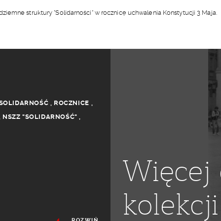
iemne struktury "Solidarności" w rocznicę uchwalenia Konstytucji 3 Maja.
SOLIDARNOŚĆ
,
ROCZNICE
,
,
NSZZ "SOLIDARNOŚĆ"
,
Więcej 
kolekcji
ROZWIŃ