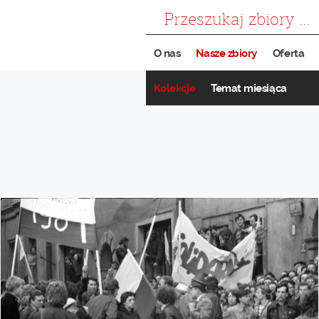
szukaj
O nas
Nasze zbiory
Oferta
Kolekcje
Temat miesiąca