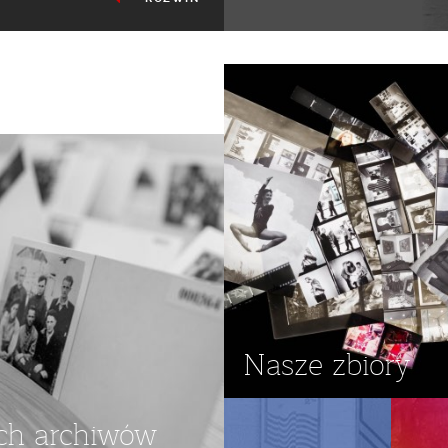
,
PRZEMARSZE
Nasze zbiory
ch archiwów