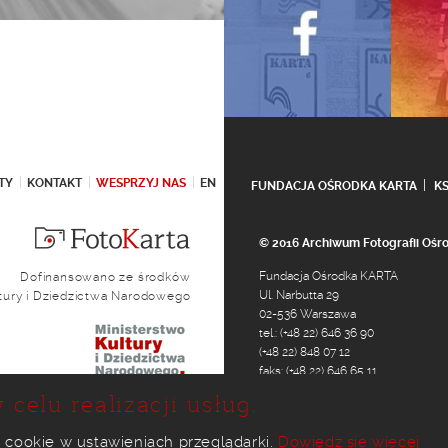
TY
KONTAKT
WESPRZYJ NAS
EN
FUNDACJA OŚRODKA KARTA
K
© 2016 Archiwum Fotografii Oś
Fundacja Ośrodka KARTA
Dofinansowano ze środków
Ul. Narbutta 29
ltury i Dziedzictwa Narodowego
02-536 Warszawa
tel.: (+48 22) 646 36 90
(+48 22) 848 07 12
faks: (+48 22) 646 65 11
e-mail:
foto@karta.org.pl
 celu realizacji usług.
 cookie w ustawieniach przeglądarki.
Dowiedz się więcej