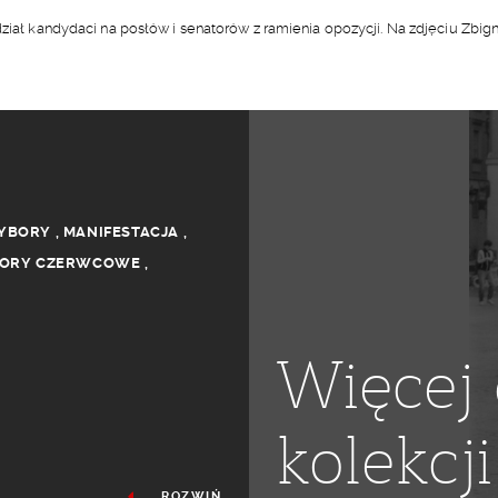
dział kandydaci na posłów i senatorów z ramienia opozycji. Na zdjęciu Zbig
YBORY
,
MANIFESTACJA
,
ORY CZERWCOWE
,
Więcej 
kolekcji
ROZWIŃ