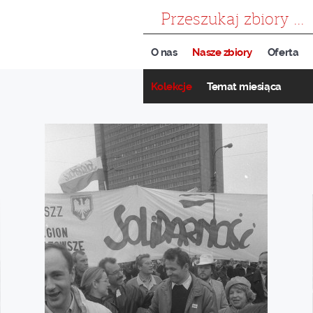
szukaj
O nas
Nasze zbiory
Oferta
Kolekcje
Temat miesiąca