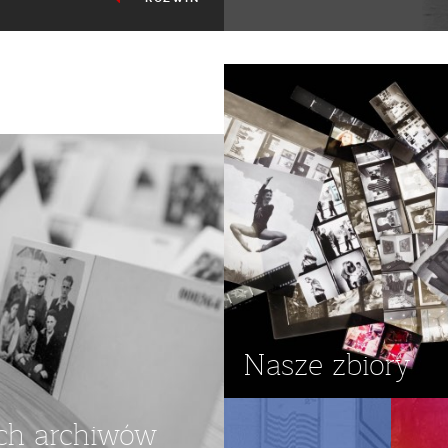
ŻNA
,
DEMONSTRACJA
,
NSZZ
Nasze zbiory
ch archiwów