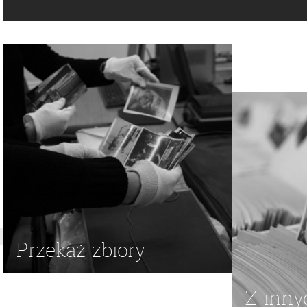
TRANSPARENTY
,
TRANSPARENT
,
DEMONSTRACJA NIEZALE
"SOLIDARNOŚĆ"
,
4 CZERWCA
,
1989
Przekaż zbiory
Z inny