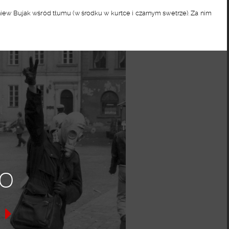
niew Bujak wśród tłumu (w środku w kurtce i czarnym swetrze). Za nim
o