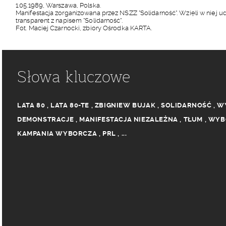
1.05.1989, Warszawa, Polska.
Manifestacja zorganizowana przez NSZZ "Solidarność". Wzięli w niej u
transparent z napisem "Solidarność".
Fot. Maciej Czarnocki, zbiory Ośrodka KARTA.
Słowa kluczowe
LATA 80
,
LATA 80-TE
,
ZBIGNIEW BUJAK
,
SOLIDARNOŚĆ
,
W
DEMONSTRACJE
,
MANIFESTACJA NIEZALEŻNA
,
TŁUM
,
WYB
KAMPANIA WYBORCZA
,
PRL
,
...