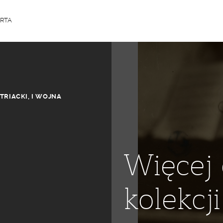
ARTA
TRIACKI
,
I WOJNA
Więcej 
kolekcji