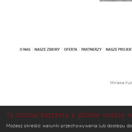
O NAS
NASZE ZBIORY
OFERTA
PARTNERZY
NASZE PROJEK
Ministra Ku
Ta strona korzysta z plików cookie w
Możesz określić warunki przechowywania lub dostępu do