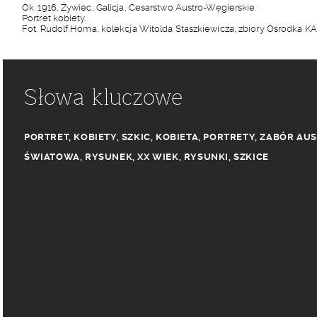
Ok. 1916, Żywiec, Galicja, Cesarstwo Austro-Węgierskie.
Portret kobiety.
Fot. Rudolf Homa, kolekcja Witolda Staszkiewicza, zbiory Ośrodka K
Słowa kluczowe
PORTRET
,
KOBIETY
,
SZKIC
,
KOBIETA
,
PORTRETY
,
ZABÓR AUS
ŚWIATOWA
,
RYSUNEK
,
XX WIEK
,
RYSUNKI
,
SZKICE