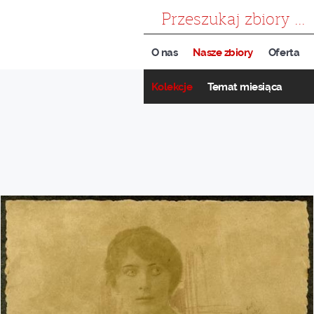
szukaj
O nas
Nasze zbiory
Oferta
Kolekcje
Temat miesiąca