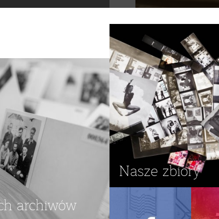
Nasze zbiory
ch archiwów