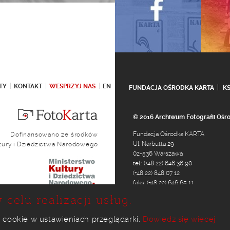
TY
KONTAKT
WESPRZYJ NAS
EN
FUNDACJA OŚRODKA KARTA
K
© 2016 Archiwum Fotografii Oś
Fundacja Ośrodka KARTA
Dofinansowano ze środków
Ul. Narbutta 29
ltury i Dziedzictwa Narodowego
02-536 Warszawa
tel.: (+48 22) 646 36 90
(+48 22) 848 07 12
faks: (+48 22) 646 65 11
e-mail:
foto@karta.org.pl
 celu realizacji usług.
 cookie w ustawieniach przeglądarki.
Dowiedz się więcej