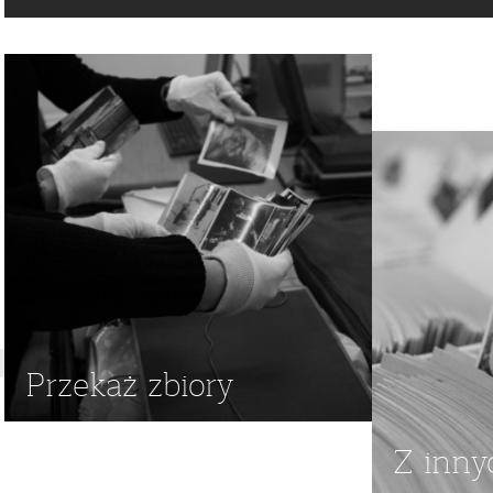
Przekaż zbiory
Z inny