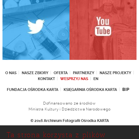
O NAS
NASZE ZBIORY
OFERTA
PARTNERZY
NASZE PROJEKTY
KONTAKT
WESPRZYJ NAS
EN
BIP
FUNDACJA OŚRODKA KARTA
KSIĘGARNIA OŚRODKA KARTA
Dofinansowano ze środków
Ministra Kultury i Dziedzictwa Narodowego
© 2016 Archiwum Fotografii Ośrodka KARTA
Fundacja Ośrodka KARTA
Ta strona korzysta z plików
Ul. Narbutta 29