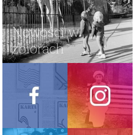
Nowości w
zbiorach