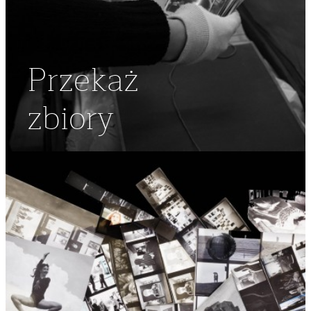
Przekaż
zbiory