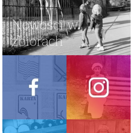
Nowości w
zbiorach