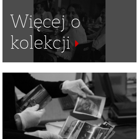
Więcej o
kolekcji
KOMUNIZM
,
DELEGACJE
,
PARTIE POLITYCZNE
,
POLSKA
RZECZPOSPOLITA LUDOWA
,
MAŁOPOLSKA
,
WIETNAM
,
AZJA POŁUDNIOWO-WSCHODNIA
,
WIETNAM PÓŁNOCNY
,
KPW
,
KOMUNISTYCZNA PARTIA WIETNAMU
,
PHAM VĂN
ĐONG
,
WOJNA WIETNAMSKA
,
DRUGA WOJNA
INDOCHIŃSKA