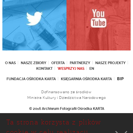
O NAS
NASZE ZBIORY
OFERTA
PARTNERZY
NASZE PROJEKTY
KONTAKT
WESPRZYJ NAS
EN
BIP
FUNDACJA OŚRODKA KARTA
KSIĘGARNIA OŚRODKA KARTA
Dofinansowano ze środków
Ministra Kultury i Dziedzictwa Narodowego
© 2016 Archiwum Fotografii Ośrodka KARTA
Fundacja Ośrodka KARTA
Ta strona korzysta z plików
Ul. Narbutta 29
02-536 Warszawa
cookie w celu realizacji