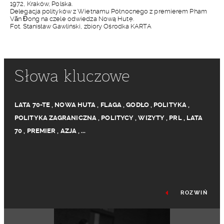
1972, Kraków, Polska.
Delegacja polityków z Wietnamu Północnego z premierem Pham
Văn Đong na czele odwiedza Nową Hutę.
Fot. Stanisław Gawliński, zbiory Ośrodka KARTA
Słowa kluczowe
LATA 70-TE
,
NOWA HUTA
,
FLAGA
,
GODŁO
,
POLITYKA
,
POLITYKA ZAGRANICZNA
,
POLITYCY
,
WIZYTY
,
PRL
,
LATA
70
,
PREMIER
,
AZJA
,
...
ROZWIŃ