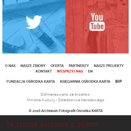
O NAS
NASZE ZBIORY
OFERTA
PARTNERZY
NASZE PROJEKTY
KONTAKT
WESPRZYJ NAS
EN
BIP
FUNDACJA OŚRODKA KARTA
KSIĘGARNIA OŚRODKA KARTA
Dofinansowano ze środków
Ministra Kultury i Dziedzictwa Narodowego
© 2016 Archiwum Fotografii Ośrodka KARTA
Fundacja Ośrodka KARTA
Ta strona korzysta z plików
Ul. Narbutta 29
02-536 Warszawa