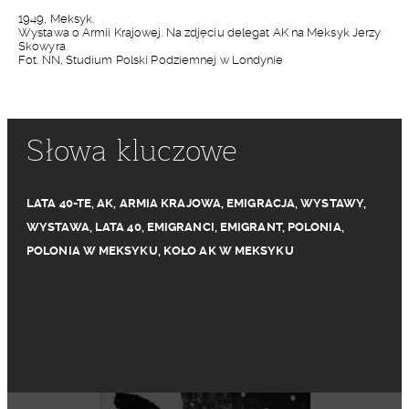
1949, Meksyk.
Wystawa o Armii Krajowej. Na zdjęciu delegat AK na Meksyk Jerzy
Skowyra.
Fot. NN, Studium Polski Podziemnej w Londynie
Słowa kluczowe
LATA 40-TE
,
AK
,
ARMIA KRAJOWA
,
EMIGRACJA
,
WYSTAWY
,
WYSTAWA
,
LATA 40
,
EMIGRANCI
,
EMIGRANT
,
POLONIA
,
POLONIA W MEKSYKU
,
KOŁO AK W MEKSYKU