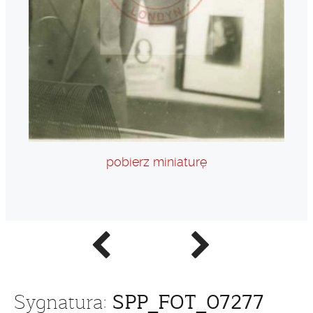
pobierz miniaturę
Poprzednie
Następne
zdjęcie
zdjęcie
SPP_FOT_07277
Sygnatura: