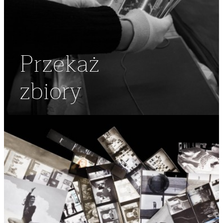
Przekaż
zbiory