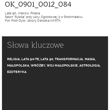
OK_0901_0012_084
Lata 90., Kraków, Polska.
Salon "Sybilla" przy ulicy Ogrodowej 3 w Śródmieściu.
Fot. Piotr Dylik, zbiory Ośrodka KARTA
Słowa kluczowe
RELIGIA
,
LATA 90-TE
,
LATA 90
,
TRANSFORMACJA
,
MAGIA
,
MAŁOPOLSKA
,
WRÓŻBY
,
WOJ MAŁOPOLSKIE
,
ASTROLOGIA
,
EZOTERYKA