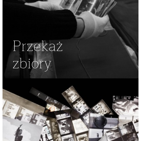
Przekaż
zbiory