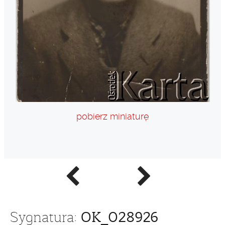
pobierz miniaturę
Poprzednie
Następne
zdjęcie
zdjęcie
OK_028926
Sygnatura: