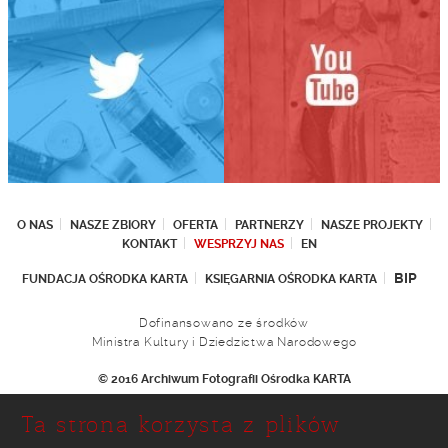
O NAS
NASZE ZBIORY
OFERTA
PARTNERZY
NASZE PROJEKTY
KONTAKT
WESPRZYJ NAS
EN
BIP
FUNDACJA OŚRODKA KARTA
KSIĘGARNIA OŚRODKA KARTA
Dofinansowano ze środków
Ministra Kultury i Dziedzictwa Narodowego
© 2016 Archiwum Fotografii Ośrodka KARTA
Fundacja Ośrodka KARTA
Ta strona korzysta z plików
Ul. Narbutta 29
02-536 Warszawa