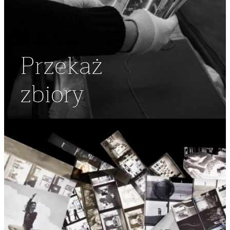
Przekaż
zbiory