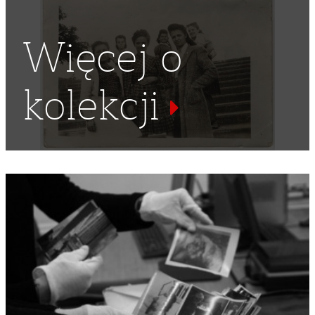
Więcej o
kolekcji
PRUSY WSCHODNIE
,
SŁOWENIA