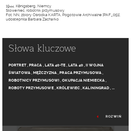
1944, Königsberg, Niemcy.
Słoweniec, robotnik przymusowy.
Fot. NN, zbiory Ośrodka KARTA, Pogotowie Archiwalne [PAF_051],
udostępniła Barbara Zacharko
Słowa kluczowe
PORTRET
,
PRACA
,
LATA 40-TE
,
LATA 40
,
II WOJNA
ŚWIATOWA
,
MĘŻCZYZNA
,
PRACA PRZYMUSOWA
,
ROBOTNICY PRZYMUSOWI
,
OKUPACJA NIEMIECKA
,
ROBOTY PRZYMUSOWE
,
KRÓLEWIEC
,
KALININGRAD
,
...
ROZWIŃ