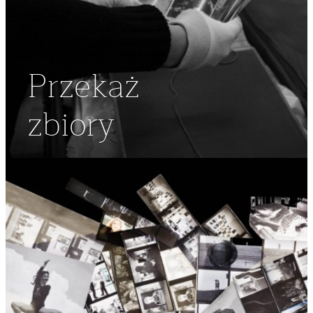
Przekaż
zbiory