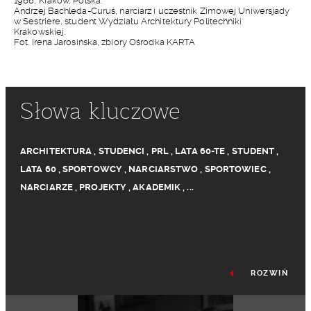
1966, Kraków, Polska.
Andrzej Bachleda-Curuś, narciarz i uczestnik Zimowej Uniwersjady
w Sestriere, student Wydziału Architektury Politechniki
Krakowskiej.
Fot. Irena Jarosińska, zbiory Ośrodka KARTA
Słowa kluczowe
ARCHITEKTURA
,
STUDENCI
,
PRL
,
LATA 60-TE
,
STUDENT
,
LATA 60
,
SPORTOWCY
,
NARCIARSTWO
,
SPORTOWIEC
,
NARCIARZE
,
PROJEKTY
,
AKADEMIK
,
...
ROZWIŃ