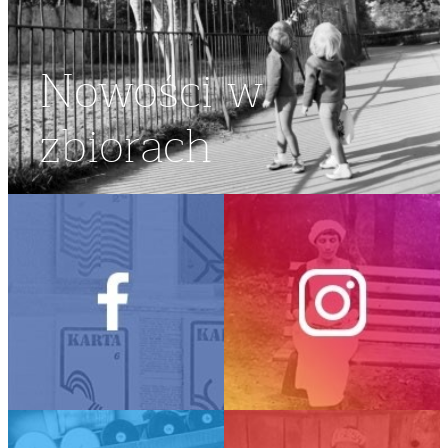
Nowości w
zbiorach