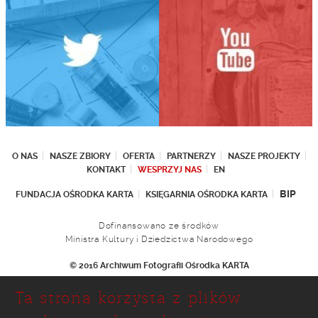
O NAS
NASZE ZBIORY
OFERTA
PARTNERZY
NASZE PROJEKTY
KONTAKT
WESPRZYJ NAS
EN
BIP
FUNDACJA OŚRODKA KARTA
KSIĘGARNIA OŚRODKA KARTA
Dofinansowano ze środków
Ministra Kultury i Dziedzictwa Narodowego
© 2016 Archiwum Fotografii Ośrodka KARTA
Fundacja Ośrodka KARTA
Ta strona korzysta z plików
Ul. Narbutta 29
02-536 Warszawa