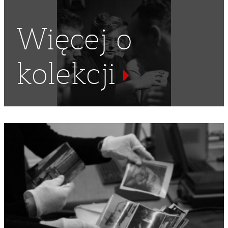
Więcej o
kolekcji
STUDIA WYŻSZE
,
ARCHITEKCI
,
NARCIARZ
,
KREŚLARSTWO
,
POLITECHNIKA KRAKOWSKA
,
STÓŁ KREŚLARSKI
,
KREŚLENIE