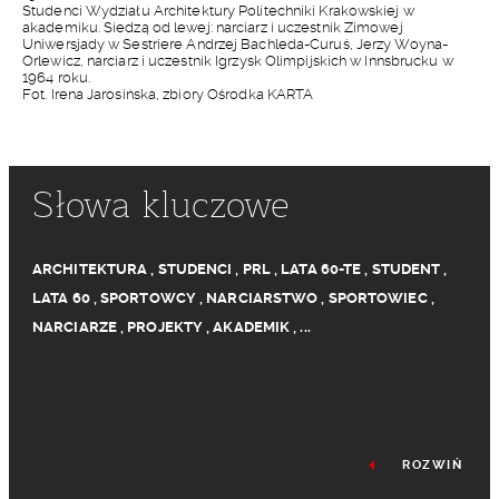
Studenci Wydziału Architektury Politechniki Krakowskiej w
akademiku. Siedzą od lewej: narciarz i uczestnik Zimowej
Uniwersjady w Sestriere Andrzej Bachleda-Curuś, Jerzy Woyna-
Orlewicz, narciarz i uczestnik Igrzysk Olimpijskich w Innsbrucku w
1964 roku.
Fot. Irena Jarosińska, zbiory Ośrodka KARTA
Słowa kluczowe
ARCHITEKTURA
,
STUDENCI
,
PRL
,
LATA 60-TE
,
STUDENT
,
LATA 60
,
SPORTOWCY
,
NARCIARSTWO
,
SPORTOWIEC
,
NARCIARZE
,
PROJEKTY
,
AKADEMIK
,
...
ROZWIŃ