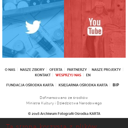
O NAS
NASZE ZBIORY
OFERTA
PARTNERZY
NASZE PROJEKTY
KONTAKT
WESPRZYJ NAS
EN
BIP
FUNDACJA OŚRODKA KARTA
KSIĘGARNIA OŚRODKA KARTA
Dofinansowano ze środków
Ministra Kultury i Dziedzictwa Narodowego
© 2016 Archiwum Fotografii Ośrodka KARTA
Fundacja Ośrodka KARTA
Ta strona korzysta z plików
Ul. Narbutta 29