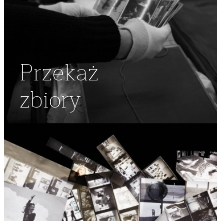
Przekaż
zbiory