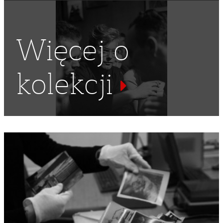
Więcej o
kolekcji
STUDIA WYŻSZE
,
ARCHITEKCI
,
NARCIARZ
,
KREŚLARSTWO
,
POLITECHNIKA KRAKOWSKA
,
STÓŁ KREŚLARSKI
,
KREŚLENIE