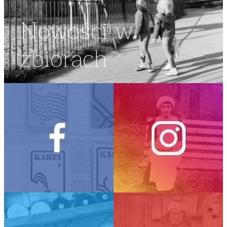
Nowości w
zbiorach