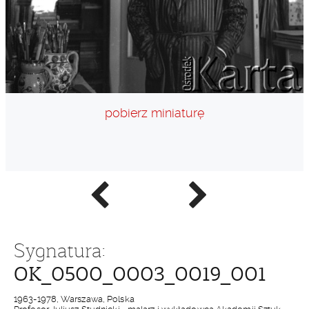
pobierz miniaturę
Poprzednie
Następne
zdjęcie
zdjęcie
Sygnatura:
OK_0500_0003_0019_001
1963-1978, Warszawa, Polska