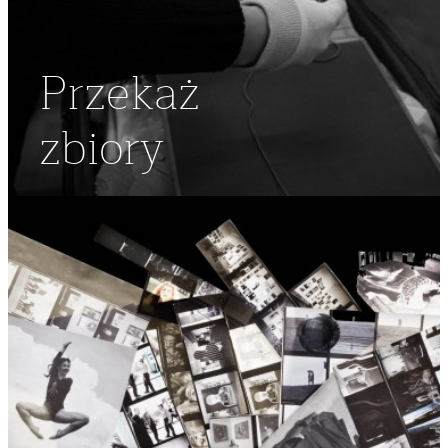
Przekaż
zbiory