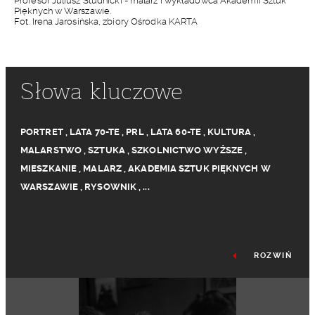
Profesor Juliusz Studnicki - malarz i wykładowca Akademii Sztuk
Pięknych w Warszawie.
Fot. Irena Jarosińska, zbiory Ośrodka KARTA
Słowa kluczowe
PORTRET
,
LATA 70-TE
,
PRL
,
LATA 60-TE
,
KULTURA
,
MALARSTWO
,
SZTUKA
,
SZKOLNICTWO WYŻSZE
,
MIESZKANIE
,
MALARZ
,
AKADEMIA SZTUK PIĘKNYCH W
WARSZAWIE
,
RYSOWNIK
,
...
ROZWIŃ