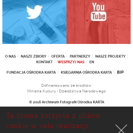
O NAS
NASZE ZBIORY
OFERTA
PARTNERZY
NASZE PROJEKTY
KONTAKT
WESPRZYJ NAS
EN
BIP
FUNDACJA OŚRODKA KARTA
KSIĘGARNIA OŚRODKA KARTA
Dofinansowano ze środków
Ministra Kultury i Dziedzictwa Narodowego
© 2016 Archiwum Fotografii Ośrodka KARTA
Fundacja Ośrodka KARTA
Ta strona korzysta z plików
Ul. Narbutta 29
02-536 Warszawa
cookie w celu realizacji
tel.: (+48 22) 646 36 90