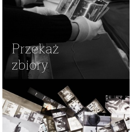
Przekaż
zbiory