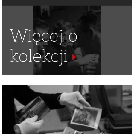
Więcej o
kolekcji
LATA PIĘĆDZIESIĄTE
,
SZTANDARY
,
V ŚWIATOWY FESTIWAL
MŁODZIEŻY I STUDENTÓW O POKÓJ I PRZYJAŹŃ
,
FESTIWAL
,
FESTIWALE
,
DELEGACJE
,
DELEGACI
,
PAKISTAN
,
RODEZJA
,
AFRYKA POŁUDNIOWA