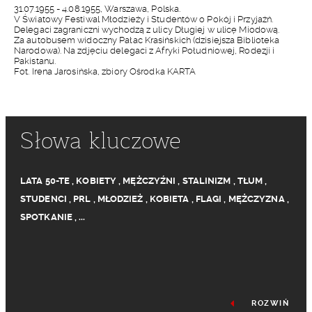
31.07.1955 - 4.08.1955, Warszawa, Polska.
V Światowy Festiwal Młodzieży i Studentów o Pokój i Przyjaźń.
Delegaci zagraniczni wychodzą z ulicy Długiej w ulicę Miodową.
Za autobusem widoczny Pałac Krasińskich (dzisiejsza Biblioteka
Narodowa). Na zdjęciu delegaci z Afryki Południowej, Rodezji i
Pakistanu.
Fot. Irena Jarosińska, zbiory Ośrodka KARTA
Słowa kluczowe
LATA 50-TE
,
KOBIETY
,
MĘŻCZYŹNI
,
STALINIZM
,
TŁUM
,
STUDENCI
,
PRL
,
MŁODZIEŻ
,
KOBIETA
,
FLAGI
,
MĘŻCZYZNA
,
SPOTKANIE
,
...
ROZWIŃ