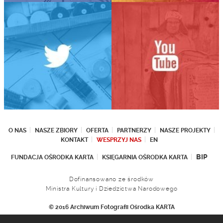
O NAS
NASZE ZBIORY
OFERTA
PARTNERZY
NASZE PROJEKTY
KONTAKT
WESPRZYJ NAS
EN
BIP
FUNDACJA OŚRODKA KARTA
KSIĘGARNIA OŚRODKA KARTA
Dofinansowano ze środków
Ministra Kultury i Dziedzictwa Narodowego
© 2016 Archiwum Fotografii Ośrodka KARTA
Fundacja Ośrodka KARTA