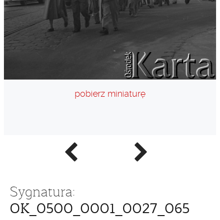
pobierz miniaturę
Poprzednie
Następne
zdjęcie
zdjęcie
Sygnatura:
OK_0500_0001_0027_065