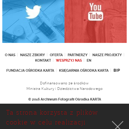
O NAS
NASZE ZBIORY
OFERTA
PARTNERZY
NASZE PROJEKTY
KONTAKT
WESPRZYJ NAS
EN
BIP
FUNDACJA OŚRODKA KARTA
KSIĘGARNIA OŚRODKA KARTA
Dofinansowano ze środków
Ministra Kultury i Dziedzictwa Narodowego
© 2016 Archiwum Fotografii Ośrodka KARTA
Fundacja Ośrodka KARTA
Ta strona korzysta z plików
Ul. Narbutta 29
02-536 Warszawa
cookie w celu realizacji
tel.: (+48 22) 646 36 90