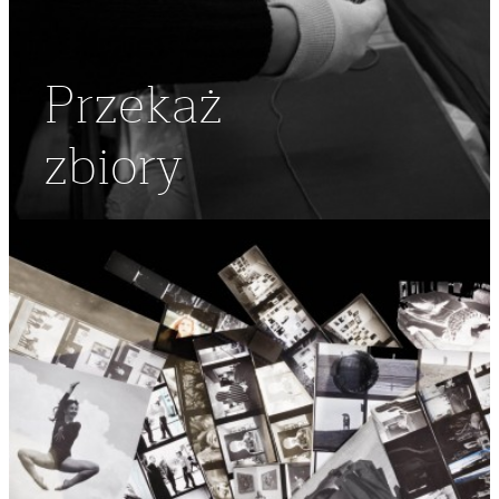
Przekaż
zbiory