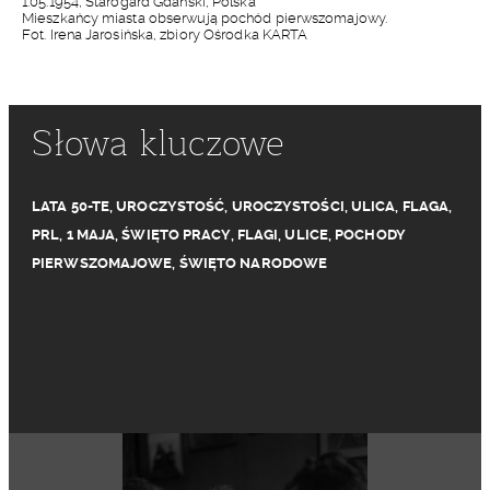
1.05.1954, Starogard Gdański, Polska
Mieszkańcy miasta obserwują pochód pierwszomajowy.
Fot. Irena Jarosińska, zbiory Ośrodka KARTA
Słowa kluczowe
LATA 50-TE
,
UROCZYSTOŚĆ
,
UROCZYSTOŚCI
,
ULICA
,
FLAGA
,
PRL
,
1 MAJA
,
ŚWIĘTO PRACY
,
FLAGI
,
ULICE
,
POCHODY
PIERWSZOMAJOWE
,
ŚWIĘTO NARODOWE