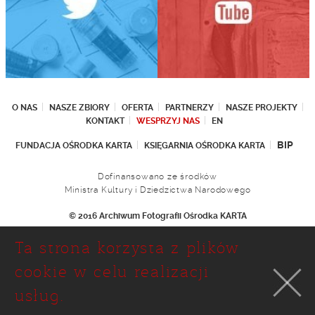
O NAS
NASZE ZBIORY
OFERTA
PARTNERZY
NASZE PROJEKTY
KONTAKT
WESPRZYJ NAS
EN
BIP
FUNDACJA OŚRODKA KARTA
KSIĘGARNIA OŚRODKA KARTA
Dofinansowano ze środków
Ministra Kultury i Dziedzictwa Narodowego
© 2016 Archiwum Fotografii Ośrodka KARTA
Fundacja Ośrodka KARTA
Ta strona korzysta z plików
Ul. Narbutta 29
02-536 Warszawa
cookie w celu realizacji
tel.: (+48 22) 646 36 90
usług.
(+48 22) 848 07 12
faks: (+48 22) 646 65 11