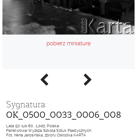
pobierz miniaturę
Poprzednie
Następne
zdjęcie
zdjęcie
Sygnatura:
OK_0500_0033_0006_008
Lata 50. lub 60., Łódź, Polska.
Państwowa Wyższa Szkoła Sztuk Plastycznych.
Fot. Irena Jarosińska, zbiory Ośrodka KARTA