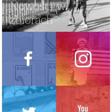
Nowości w
zbiorach