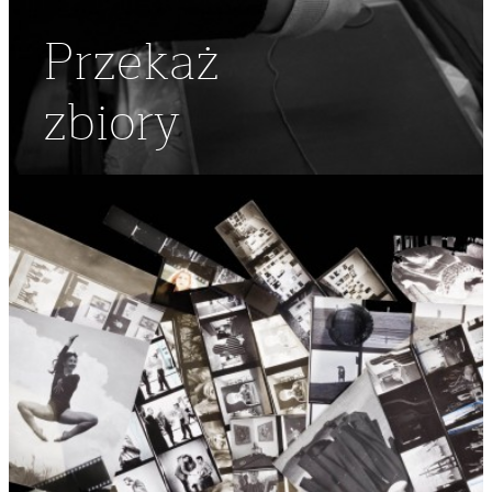
Przekaż
zbiory