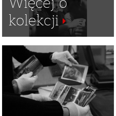
Więcej o
kolekcji
SZKOLNICTWO WYŻSZE
,
STUDENTKI
,
PRACOWNIA
,
PRACOWNIE