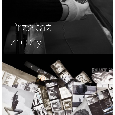
Przekaż
zbiory