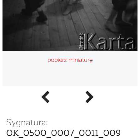
pobierz miniaturę
Poprzednie
Następne
zdjęcie
zdjęcie
Sygnatura:
OK_0500_0007_0011_009