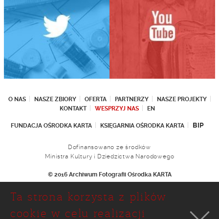
O NAS
NASZE ZBIORY
OFERTA
PARTNERZY
NASZE PROJEKTY
KONTAKT
WESPRZYJ NAS
EN
BIP
FUNDACJA OŚRODKA KARTA
KSIĘGARNIA OŚRODKA KARTA
Dofinansowano ze środków
Ministra Kultury i Dziedzictwa Narodowego
© 2016 Archiwum Fotografii Ośrodka KARTA
Fundacja Ośrodka KARTA
Ta strona korzysta z plików
Ul. Narbutta 29
02-536 Warszawa
cookie w celu realizacji
tel.: (+48 22) 646 36 90