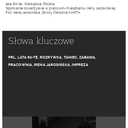
lata 60-te, Warszawa, Polska
Spotkanie towarzyskie w pracowni-mieszkaniu Ireny Jarosińskiej
Fot. Irena Jarosińska, zbiory Ośrodka KARTA
Słowa kluczowe
PRL
,
LATA 60-TE
,
ROZRYWKA
,
TANIEC
,
ZABAWA
,
PRACOWNIA
,
IRENA JAROSIŃSKA
,
IMPREZA