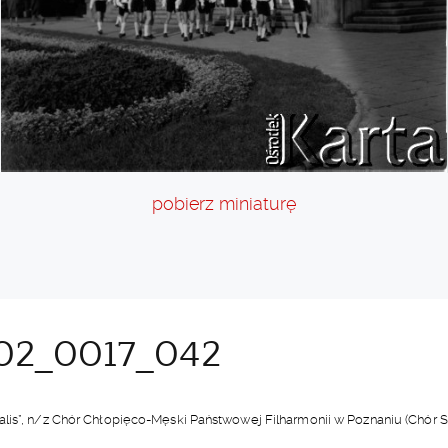
pobierz miniaturę
02_0017_042
lis”, n/z Chór Chłopięco-Męski Państwowej Filharmonii w Poznaniu (Chór S