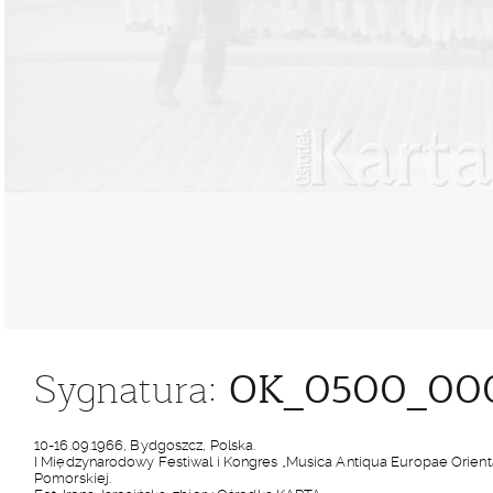
OK_0500_00
Sygnatura:
10-16.09.1966, Bydgoszcz, Polska.
I Międzynarodowy Festiwal i Kongres „Musica Antiqua Europae Orienta
Pomorskiej.