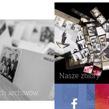
A POMORSKA
,
KONGRES
Nasze zbiory
ch archiwów