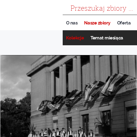
szukaj
O nas
Nasze zbiory
Oferta
Kolekcje
Temat miesiąca