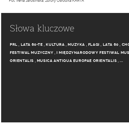
Fot. Irena Jarosińska, zbiory Ośrodka KARTA
Słowa kluczowe
PRL
,
LATA 60-TE
,
KULTURA
,
MUZYKA
,
FLAGI
,
LATA 60
,
CH
FESTIWAL MUZYCZNY
,
I MIĘDZYNARODOWY FESTIWAL MUS
ORIENTALIS
,
MUSICA ANTIQUA EUROPAE ORIENTALIS
,
...