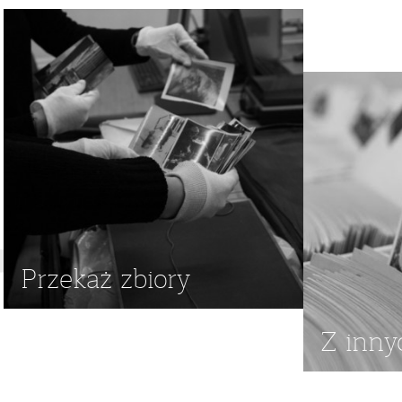
CHÓR STULIGROSZA
,
POZNAŃSKIE SŁOWIKI
,
FILHARMONI
MUZYKOLOGICZNY
Przekaż zbiory
Z inny