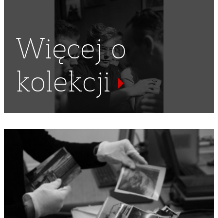
Więcej o
kolekcji
ZEGAREK
,
NAŁÓG
,
ZAPALNICZKI
,
ZAPALNICZKA