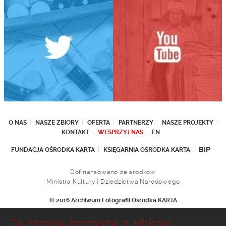
O NAS
NASZE ZBIORY
OFERTA
PARTNERZY
NASZE PROJEKTY
KONTAKT
WESPRZYJ NAS
EN
BIP
FUNDACJA OŚRODKA KARTA
KSIĘGARNIA OŚRODKA KARTA
Dofinansowano ze środków
Ministra Kultury i Dziedzictwa Narodowego
© 2016 Archiwum Fotografii Ośrodka KARTA
Fundacja Ośrodka KARTA
Ta strona korzysta z plików
Ul. Narbutta 29