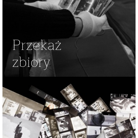
Przekaż
zbiory