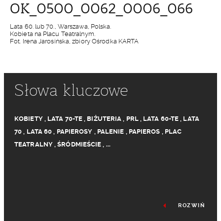
OK_0500_0062_0006_066
Lata 60. lub 70., Warszawa, Polska.
Kobieta na Placu Teatralnym.
Fot. Irena Jarosińska, zbiory Ośrodka KARTA
Słowa kluczowe
KOBIETY
,
LATA 70-TE
,
BIŻUTERIA
,
PRL
,
LATA 60-TE
,
LATA
70
,
LATA 60
,
PAPIEROSY
,
PALENIE
,
PAPIEROS
,
PLAC
TEATRALNY
,
ŚRÓDMIEŚCIE
,
...
ROZWIŃ