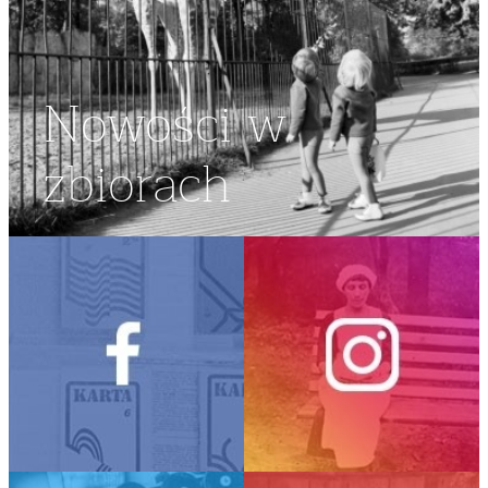
Nowości w
zbiorach