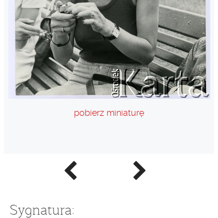
pobierz miniaturę
Poprzednie
Następne
zdjęcie
zdjęcie
Sygnatura: