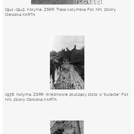
1941 -1943, Kołyma, ZSRR. Trasa kołymska Fot. NN, zbiory
Ośrodka KARTA
1938, Kołyma, ZSRR. Więźniowie płuczący złoto w "butarze". Fot.
NN, zbiory Ośrodka KARTA