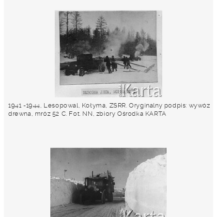
1941 -1944, Lesopowal, Kołyma, ZSRR. Oryginalny podpis: wywóz
drewna, mróz 52 C. Fot. NN, zbiory Ośrodka KARTA