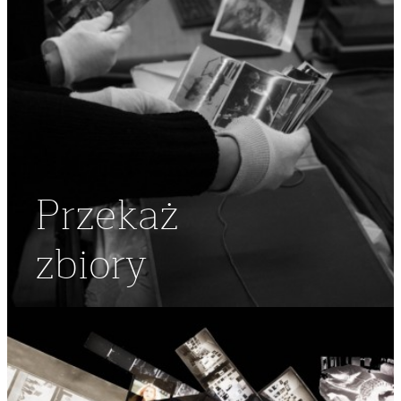
Przekaż
zbiory