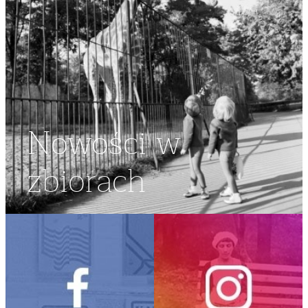
Nowości w
zbiorach