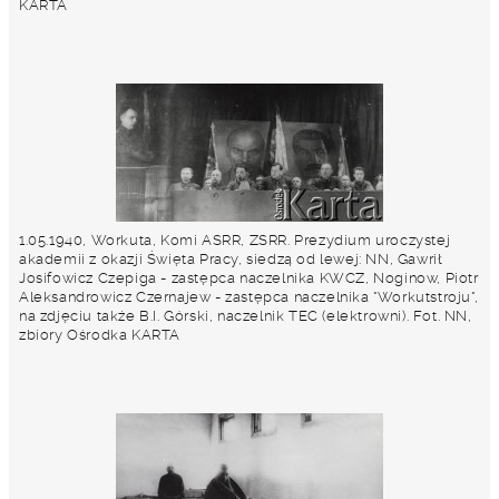
KARTA
1.05.1940, Workuta, Komi ASRR, ZSRR. Prezydium uroczystej
akademii z okazji Święta Pracy, siedzą od lewej: NN, Gawrił
Josifowicz Czepiga - zastępca naczelnika KWCZ, Noginow, Piotr
Aleksandrowicz Czernajew - zastępca naczelnika "Workutstroju",
na zdjęciu także B.I. Górski, naczelnik TEC (elektrowni). Fot. NN,
zbiory Ośrodka KARTA