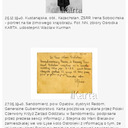
25.12.1940, Kustanajska, obł., Kazachstan, ZSRR. Irena Sobocińska
- portret na tle zimowego krajobrazu. Fot. NN, zbiory Ośrodka
KARTA, udostępnił Wacław Kurman
27.05.1940, Sandomierz, pow. Opatów, dystrykt Radom,
Generalne Gubernatorstwo. Karta pocztowa wysłana przez Polski
Czerwony Krzyż Zarząd Oddziału w Sandomierzu, podpisana
przez prezesa sekcji informacji J. Stępnia do Marii Bielakow
zamieszkałej we wsi Łyse koło Ostrołęki z informacją o tym, że