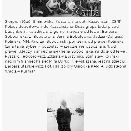
Sierpień 1940, Smirnowka, Kustanajska obł., Kazachstan, ZSRR.
Polacy deportowani do Kazachstanu. Duża grupa ludzi przed
budynkiem. Na zdjęciu w górnym rzędzie od lewej: Barbara
Sobocińska, Z. Bobulówna, Janina Bobulówna, Jadzia (Danusia)
Kolińska, NN, Andrzej Sobociński; poniżej 4. od prawej Kolińska
(zmarła na Syberii), pozostali w rzędzie nierozpoznani; 3. od
prawej (klęczy, uśmiecha się) Irena Sobocińska; na dole od lewej:
Ryszard Teodorowicz, Zdzisław Burzyński, Stanisław Koliński;
nad nim (uśmiecha się) Mira Durko. Niewskazana, jest na zdjęciu:
Barbara Stankiewicz. Fot. NN, zbiory Ośrodka KARTA, udostępnił
Wacław Kurman