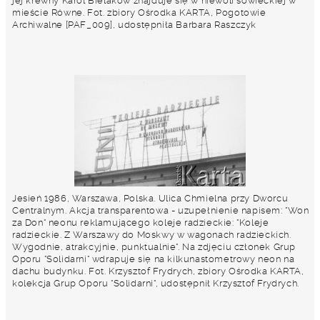
jej krewny Karol Bielakow znajduje się w niewoli sowieckiej w
mieście Równe. Fot. zbiory Ośrodka KARTA, Pogotowie
Archiwalne [PAF_009], udostępniła Barbara Raszczyk
Jesień 1986, Warszawa, Polska. Ulica Chmielna przy Dworcu
Centralnym. Akcja transparentowa - uzupełnienie napisem: "Won
za Don" neonu reklamującego koleje radzieckie: "Koleje
radzieckie. Z Warszawy do Moskwy w wagonach radzieckich.
Wygodnie, atrakcyjnie, punktualnie". Na zdjęciu członek Grup
Oporu "Solidarni" wdrapuje się na kilkunastometrowy neon na
dachu budynku. Fot. Krzysztof Frydrych, zbiory Ośrodka KARTA,
kolekcja Grup Oporu "Solidarni", udostępnił Krzysztof Frydrych.