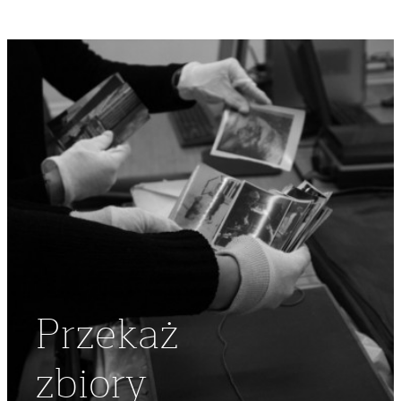
Przekaż
zbiory