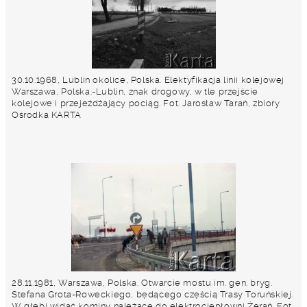
30.10.1968, Lublin okolice, Polska. Elektyfikacja linii kolejowej
Warszawa, Polska.-Lublin, znak drogowy, w tle przejście
kolejowe i przejeżdżający pociąg. Fot. Jarosław Tarań, zbiory
Ośrodka KARTA
28.11.1981, Warszawa, Polska. Otwarcie mostu im. gen. bryg.
Stefana Grota-Roweckiego, będącego częścią Trasy Toruńskiej.
W głębi widać kominy należące do elektrociepłowni Żerań. Fot.