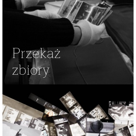
Przekaż
zbiory