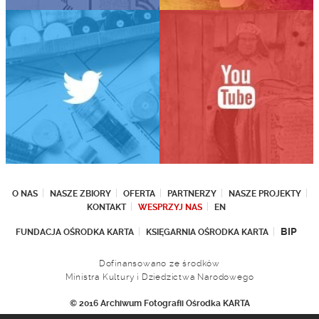
O NAS
NASZE ZBIORY
OFERTA
PARTNERZY
NASZE PROJEKTY
KONTAKT
WESPRZYJ NAS
EN
BIP
FUNDACJA OŚRODKA KARTA
KSIĘGARNIA OŚRODKA KARTA
Dofinansowano ze środków
Ministra Kultury i Dziedzictwa Narodowego
© 2016 Archiwum Fotografii Ośrodka KARTA