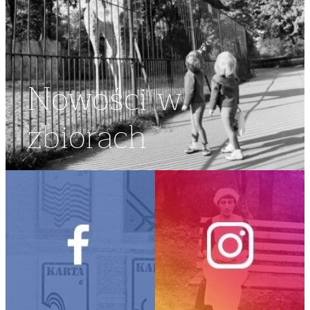
Nowości w
zbiorach