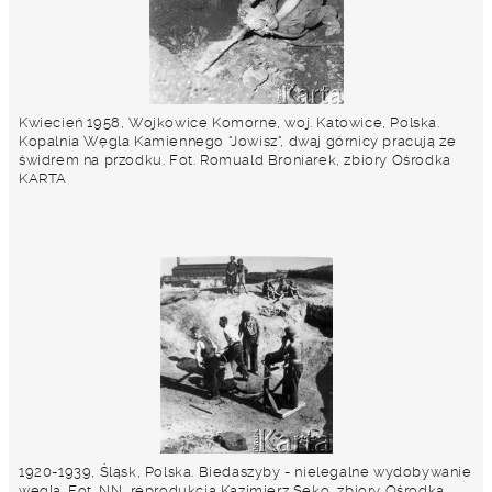
Kwiecień 1958, Wojkowice Komorne, woj. Katowice, Polska.
Kopalnia Węgla Kamiennego "Jowisz", dwaj górnicy pracują ze
świdrem na przodku. Fot. Romuald Broniarek, zbiory Ośrodka
KARTA
1920-1939, Śląsk, Polska. Biedaszyby - nielegalne wydobywanie
węgla. Fot. NN, reprodukcja Kazimierz Seko, zbiory Ośrodka