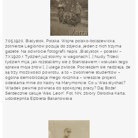
7.05.1920, Białystok, Polska. Wojna polsko-bolszewicka,
żołnierze Legionów pozują do zdjęcia, jeden z nich trzyma
gazetę. Na odwrocie fotografii napis: „Białystok – poleski –
7.X.1920 r. Tydzień już stoimy w wagonach [...] Nudy. Trzeci
tydzień mija, jak rozstaliśmy się z Stanisławem i wskutek tego
sprawa moja znów [...] ulega zwłoce. Pocieszam się nadzieją, że
są trzy możliwości powrotu, a to – zwolnienie studentów –
ogólna demobilizacja mego rocznika – wreszcie projekt
odesłania mnie do Kadry na Marymoncie. Co u Was słychać?
Władek pewnie powraca do spokojnej pracy? Daj Boże!
Serdecznie całuję Was. Leon”. Fot. NN, zbiory Ośrodka Karta,
udostępniła Elżbieta Bakanowska