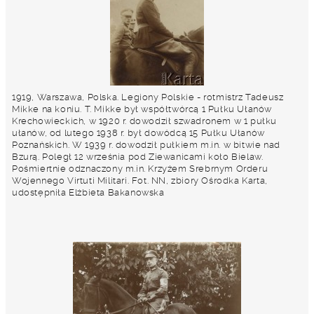
1919, Warszawa, Polska. Legiony Polskie - rotmistrz Tadeusz
Mikke na koniu. T. Mikke był współtwórcą 1 Pułku Ułanów
Krechowieckich, w 1920 r. dowodził szwadronem w 1 pułku
ułanów, od lutego 1938 r. był dowódcą 15 Pułku Ułanów
Poznańskich. W 1939 r. dowodził pułkiem m.in. w bitwie nad
Bzurą. Poległ 12 września pod Ziewanicami koło Bielaw.
Pośmiertnie odznaczony m.in. Krzyżem Srebrnym Orderu
Wojennego Virtuti Militari. Fot. NN, zbiory Ośrodka Karta,
udostępniła Elżbieta Bakanowska