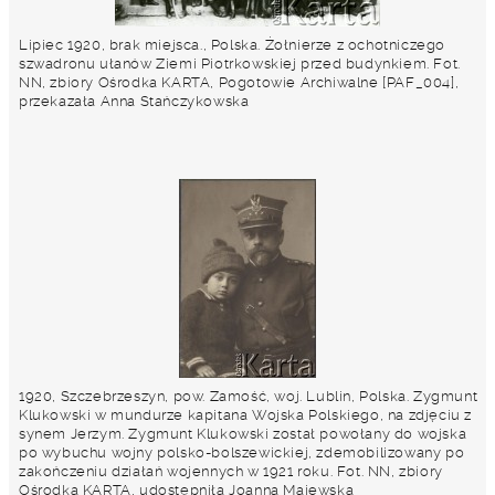
Lipiec 1920, brak miejsca., Polska. Żołnierze z ochotniczego
szwadronu ułanów Ziemi Piotrkowskiej przed budynkiem. Fot.
NN, zbiory Ośrodka KARTA, Pogotowie Archiwalne [PAF_004],
przekazała Anna Stańczykowska
1920, Szczebrzeszyn, pow. Zamość, woj. Lublin, Polska. Zygmunt
Klukowski w mundurze kapitana Wojska Polskiego, na zdjęciu z
synem Jerzym. Zygmunt Klukowski został powołany do wojska
po wybuchu wojny polsko-bolszewickiej, zdemobilizowany po
zakończeniu działań wojennych w 1921 roku. Fot. NN, zbiory
Ośrodka KARTA, udostępniła Joanna Majewska