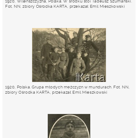
1920, Wileńszczyzna, Polska. W środku stoi Tadeusz Szumański.
Fot. NN, zbiory Ośrodka KARTA, przekazał Emil Mieszkowski
1920, Polska. Grupa młodych mężczyzn w mundurach. Fot. NN,
zbiory Ośrodka KARTA, przekazał Emil Mieszkowski