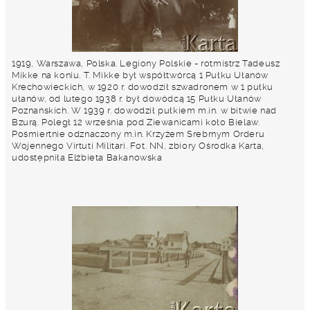
1919, Warszawa, Polska. Legiony Polskie - rotmistrz Tadeusz
Mikke na koniu. T. Mikke był współtwórcą 1 Pułku Ułanów
Krechowieckich, w 1920 r. dowodził szwadronem w 1 pułku
ułanów, od lutego 1938 r. był dowódcą 15 Pułku Ułanów
Poznańskich. W 1939 r. dowodził pułkiem m.in. w bitwie nad
Bzurą. Poległ 12 września pod Ziewanicami koło Bielaw.
Pośmiertnie odznaczony m.in. Krzyżem Srebrnym Orderu
Wojennego Virtuti Militari. Fot. NN, zbiory Ośrodka Karta,
udostępniła Elżbieta Bakanowska