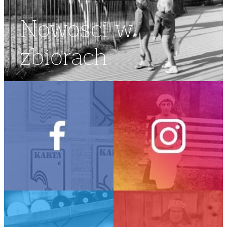
Nowości w
zbiorach