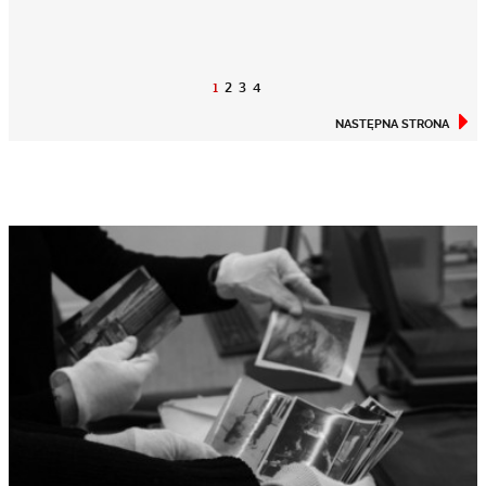
1
2
3
4
NASTĘPNA STRONA