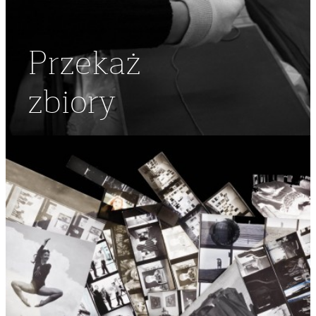
Przekaż
zbiory