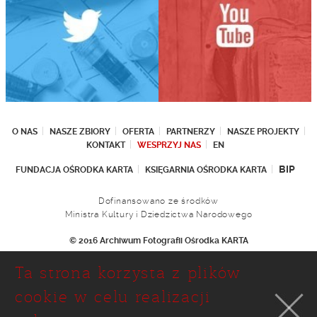
O NAS
NASZE ZBIORY
OFERTA
PARTNERZY
NASZE PROJEKTY
KONTAKT
WESPRZYJ NAS
EN
BIP
FUNDACJA OŚRODKA KARTA
KSIĘGARNIA OŚRODKA KARTA
Dofinansowano ze środków
Ministra Kultury i Dziedzictwa Narodowego
© 2016 Archiwum Fotografii Ośrodka KARTA
Fundacja Ośrodka KARTA
Ta strona korzysta z plików
Ul. Narbutta 29
02-536 Warszawa
cookie w celu realizacji
tel.: (+48 22) 646 36 90
(+48 22) 848 07 12