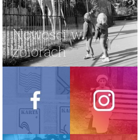
Nowości w
zbiorach