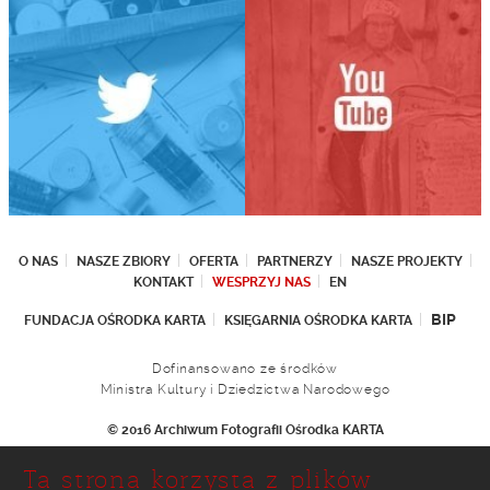
O NAS
NASZE ZBIORY
OFERTA
PARTNERZY
NASZE PROJEKTY
KONTAKT
WESPRZYJ NAS
EN
BIP
FUNDACJA OŚRODKA KARTA
KSIĘGARNIA OŚRODKA KARTA
Dofinansowano ze środków
Ministra Kultury i Dziedzictwa Narodowego
© 2016 Archiwum Fotografii Ośrodka KARTA
Fundacja Ośrodka KARTA
Ta strona korzysta z plików
Ul. Narbutta 29