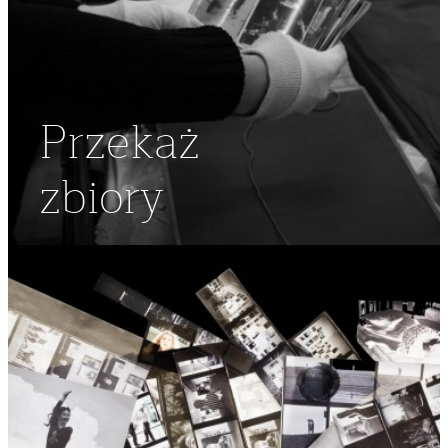
Przekaż
zbiory