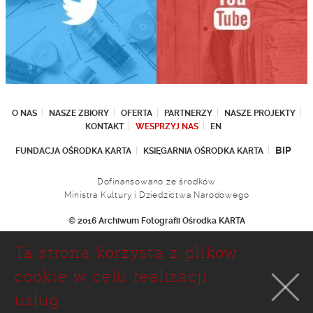
O NAS
NASZE ZBIORY
OFERTA
PARTNERZY
NASZE PROJEKTY
KONTAKT
WESPRZYJ NAS
EN
BIP
FUNDACJA OŚRODKA KARTA
KSIĘGARNIA OŚRODKA KARTA
Dofinansowano ze środków
Ministra Kultury i Dziedzictwa Narodowego
© 2016 Archiwum Fotografii Ośrodka KARTA
Fundacja Ośrodka KARTA
Ta strona korzysta z plików
Ul. Narbutta 29
02-536 Warszawa
cookie w celu realizacji
tel.: (+48 22) 646 36 90
usług.
(+48 22) 848 07 12
faks: (+48 22) 646 65 11