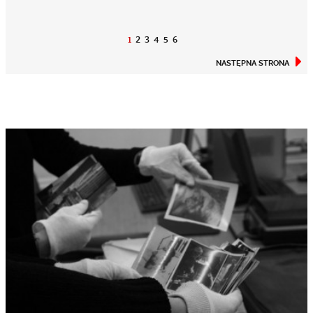
1
2
3
4
5
6
NASTĘPNA STRONA