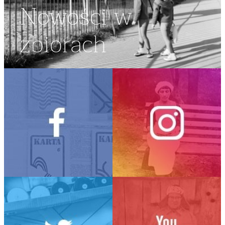
Nowości w
zbiorach