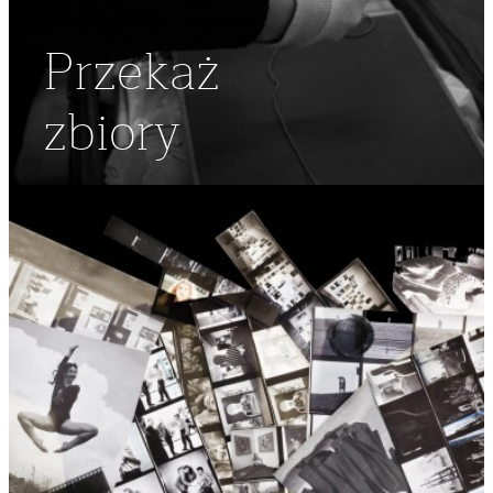
Przekaż
zbiory