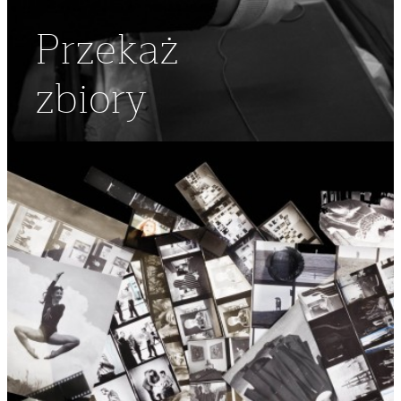
Przekaż
zbiory