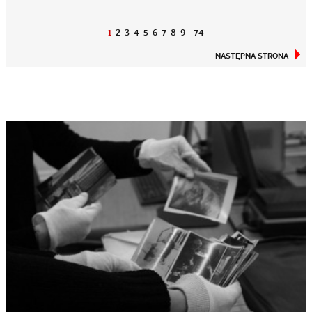
1
2
3
4
5
6
7
8
9
74
NASTĘPNA STRONA