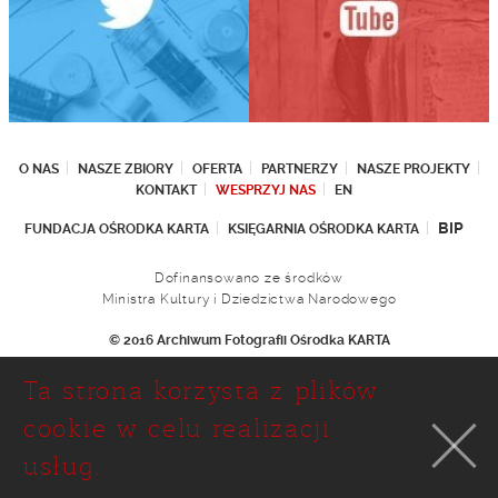
O NAS
NASZE ZBIORY
OFERTA
PARTNERZY
NASZE PROJEKTY
KONTAKT
WESPRZYJ NAS
EN
BIP
FUNDACJA OŚRODKA KARTA
KSIĘGARNIA OŚRODKA KARTA
Dofinansowano ze środków
Ministra Kultury i Dziedzictwa Narodowego
© 2016 Archiwum Fotografii Ośrodka KARTA
Fundacja Ośrodka KARTA
Ta strona korzysta z plików
Ul. Narbutta 29
02-536 Warszawa
cookie w celu realizacji
tel.: (+48 22) 646 36 90
usług.
(+48 22) 848 07 12
faks: (+48 22) 646 65 11