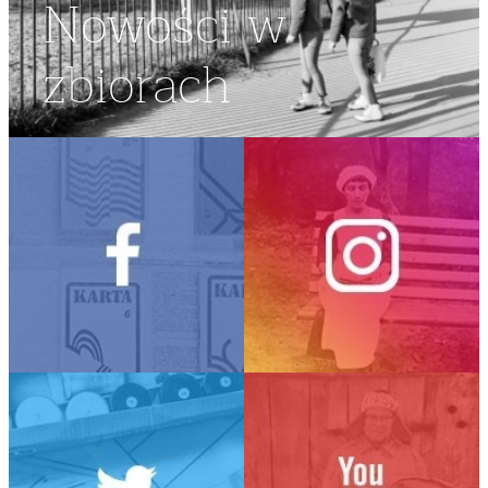
Nowości w
zbiorach