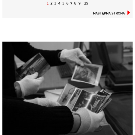
1
2
3
4
5
6
7
8
9
25
NASTĘPNA STRONA