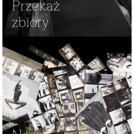
Przekaż
zbiory