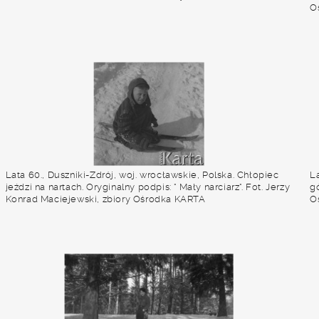
O
Lata 60., Duszniki-Zdrój, woj. wrocławskie, Polska. Chłopiec
La
jeździ na nartach. Oryginalny podpis: " Mały narciarz". Fot. Jerzy
gó
Konrad Maciejewski, zbiory Ośrodka KARTA
O