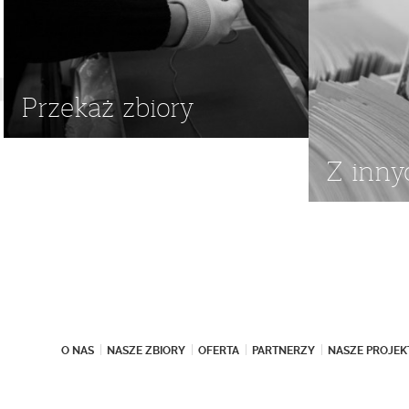
Przekaż zbiory
Z inny
O NAS
NASZE ZBIORY
OFERTA
PARTNERZY
NASZE PROJEK