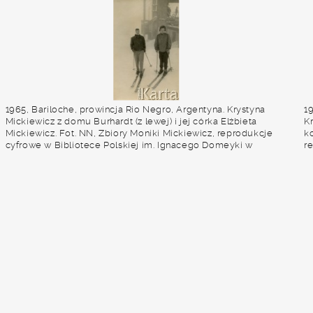
1965, Bariloche, prowincja Rio Negro, Argentyna. Krystyna
1
Mickiewicz z domu Burhardt (z lewej) i jej córka Elżbieta
Kr
Mickiewicz. Fot. NN, Zbiory Moniki Mickiewicz, reprodukcje
ko
cyfrowe w Bibliotece Polskiej im. Ignacego Domeyki w
r
Buenos Aires (Biblioteca Polaca Ignacio Domeyko) i w
D
Ośrodku KARTA w Warszawie.
D