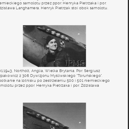
iemieckiego samolotu przez ppor. Henryka Pietrzaka i por.
dzisława Langhamera. Henryk Pietrzak stoi obok samolotu.
t. NN, Instytut Polski i Muzeum im. gen. Sikorskiego w
ondynie
01.1943, Northolt, Anglia, Wielka Brytania. Por. Sergiusz
zpakowicz z 306 Dywizjonu Myśliwskiego "Toruńskiego".
potkanie na lotnisku po zestrzeleniu 500 i 501 niemieckiego
amolotu przez ppor. Henryka Pietrzaka i por. Zdzisława
anghamera. Fot. NN, Instytut Polski i Muzeum im. gen.
ikorskiego w Londynie