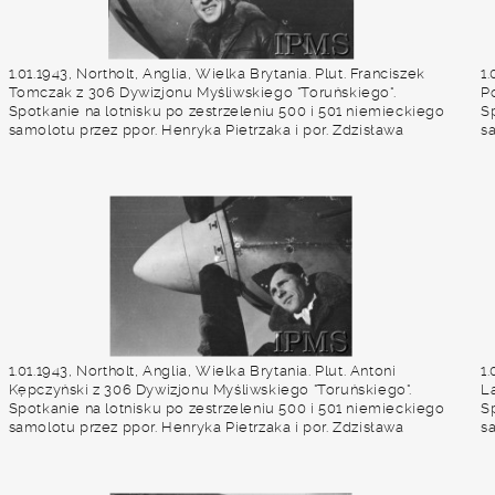
1.01.1943, Northolt, Anglia, Wielka Brytania. Plut. Franciszek
1.
Tomczak z 306 Dywizjonu Myśliwskiego "Toruńskiego".
P
Spotkanie na lotnisku po zestrzeleniu 500 i 501 niemieckiego
S
samolotu przez ppor. Henryka Pietrzaka i por. Zdzisława
s
Langhamera. Fot. NN, Instytut Polski i Muzeum im. gen.
L
Sikorskiego w Londynie
S
1.01.1943, Northolt, Anglia, Wielka Brytania. Plut. Antoni
1.
Kępczyński z 306 Dywizjonu Myśliwskiego "Toruńskiego".
L
Spotkanie na lotnisku po zestrzeleniu 500 i 501 niemieckiego
S
samolotu przez ppor. Henryka Pietrzaka i por. Zdzisława
s
Langhamera. Fot. NN, Instytut Polski i Muzeum im. gen.
Fo
Sikorskiego w Londynie
L