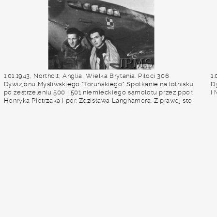
1.01.1943, Northolt, Anglia, Wielka Brytania. Piloci 306
1.
Dywizjonu Myśliwskiego "Toruńskiego". Spotkanie na lotnisku
Dy
po zestrzeleniu 500 i 501 niemieckiego samolotu przez ppor.
i
Henryka Pietrzaka i por. Zdzisława Langhamera. Z prawej stoi
st. sierż. Edward Martens. Fot. NN, Instytut Polski i Muzeum im.
gen. Sikorskiego w Londynie