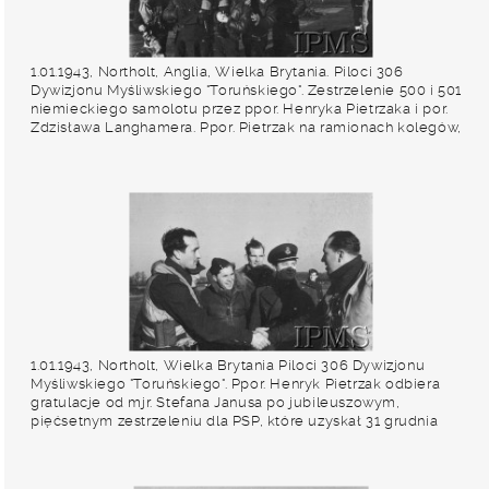
1.01.1943, Northolt, Anglia, Wielka Brytania. Piloci 306
Dywizjonu Myśliwskiego "Toruńskiego". Zestrzelenie 500 i 501
niemieckiego samolotu przez ppor. Henryka Pietrzaka i por.
Zdzisława Langhamera. Ppor. Pietrzak na ramionach kolegów,
od prawej: plut. Jan Pomietlarz, plut. Antoni Kępczyński, ppor.
Zygmunt Jeliński, NN, plut. Franciszek Tomczak. Fot. NN,
Instytut Polski i Muzeum im. gen. Sikorskiego w Londynie
1.01.1943, Northolt, Wielka Brytania Piloci 306 Dywizjonu
Myśliwskiego "Toruńskiego". Ppor. Henryk Pietrzak odbiera
gratulacje od mjr. Stefana Janusa po jubileuszowym,
pięćsetnym zestrzeleniu dla PSP, które uzyskał 31 grudnia
1942 r. Z tyłu od lewej stoją: plut. Antoni Kępczyńsk, plut. Jan
Pomietlarz, G/Cpt Adnams (dowódca stacji RAF Northolt). Fot.
NN, Instytut Polski i Muzeum im. gen. Sikorskiego w Londynie.