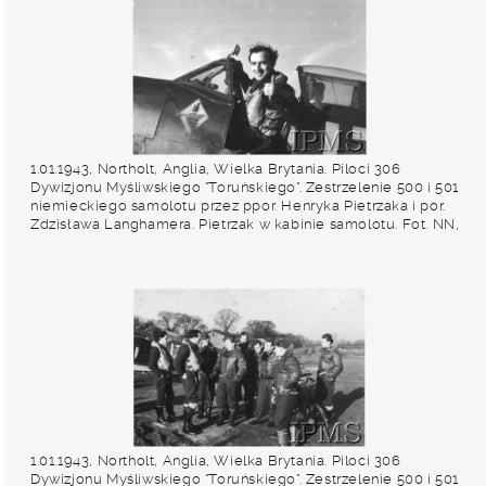
1.01.1943, Northolt, Anglia, Wielka Brytania. Piloci 306
Dywizjonu Myśliwskiego "Toruńskiego". Zestrzelenie 500 i 501
niemieckiego samolotu przez ppor. Henryka Pietrzaka i por.
Zdzisława Langhamera. Pietrzak w kabinie samolotu. Fot. NN,
Instytut Polski i Muzeum im. gen. Sikorskiego w Londynie
1.01.1943, Northolt, Anglia, Wielka Brytania. Piloci 306
Dywizjonu Myśliwskiego "Toruńskiego". Zestrzelenie 500 i 501