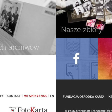
Nasze zbiory
ch archiwów
TY
KONTAKT
WESPRZYJ NAS
EN
FUNDACJA OŚRODKA KARTA
K
© 2016 Archiwum Fotografii Oś