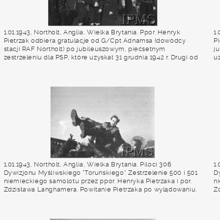
1.01.1943, Northolt, Anglia, Wielka Brytania. Ppor. Henryk
1.
Pietrzak odbiera gratulacje od G/Cpt Adnamsa (dowódcy
Pi
stacji RAF Northolt) po jubileuszowym, pięćsetnym
j
zestrzeleniu dla PSP, które uzyskał 31 grudnia 1942 r. Drugi od
uz
prawej stoi mjr Stefan Janus. Drugi od lewej stoi plut.
To
Franciszek Tomczak, czwarty ppor. Zygmunt Jeliński, za nim
P
plut. Antoni Kępczyński i plut. Jan Pomietlarz. Fot. NN, Instytut
Ad
Polski i Muzeum im. gen. Sikorskiego w Londynie
i
1.01.1943, Northolt, Anglia, Wielka Brytania. Piloci 306
1.
Dywizjonu Myśliwskiego "Toruńskiego". Zestrzelenie 500 i 501
D
niemieckiego samolotu przez ppor. Henryka Pietrzaka i por.
n
Zdzisława Langhamera. Powitanie Pietrzaka po wylądowaniu.
Z
Fot. NN, Instytut Polski i Muzeum im. gen. Sikorskiego w
od
Londynie
J
Fo