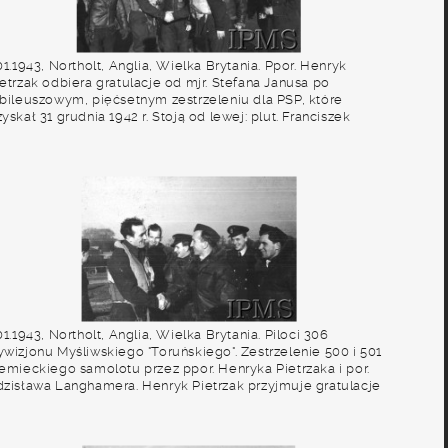
01.1943, Northolt, Anglia, Wielka Brytania. Ppor. Henryk
etrzak odbiera gratulacje od mjr. Stefana Janusa po
ubileuszowym, pięćsetnym zestrzeleniu dla PSP, które
yskał 31 grudnia 1942 r. Stoją od lewej: plut. Franciszek
mczak, trzeci ppor. Zygmunt Jeliński (zasłania plut. Jana
omietlarza), piąty plut. Antoni Kępczyński, siódmy G/Cpt
nams (dowódca stacji RAF Northolt). Fot. NN, Instytut Polski
 Muzeum im. gen. Sikorskiego w Londynie
01.1943, Northolt, Anglia, Wielka Brytania. Piloci 306
ywizjonu Myśliwskiego "Toruńskiego". Zestrzelenie 500 i 501
iemieckiego samolotu przez ppor. Henryka Pietrzaka i por.
dzisława Langhamera. Henryk Pietrzak przyjmuje gratulacje
 kpt. Kazimierza Rutkowskiego. Z tyłu od lewej stoją: plut.
an Pomietlarz, ppor. Zygmunt Jeliński, NN, Antoni Kępczyński.
t. NN, Instytut Polski i Muzeum im. gen. Sikorskiego w