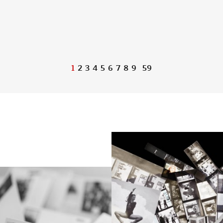
1
2
3
4
5
6
7
8
9
59