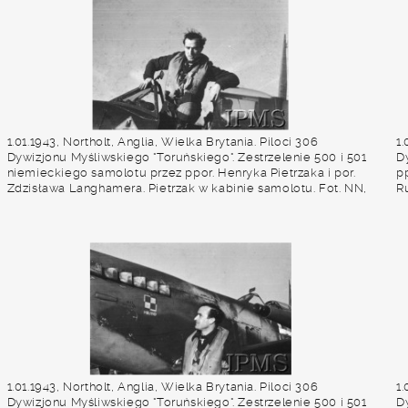
L
1.01.1943, Northolt, Anglia, Wielka Brytania. Piloci 306
1.
Dywizjonu Myśliwskiego "Toruńskiego". Zestrzelenie 500 i 501
D
niemieckiego samolotu przez ppor. Henryka Pietrzaka i por.
pp
Zdzisława Langhamera. Pietrzak w kabinie samolotu. Fot. NN,
Ru
Instytut Polski i Muzeum im. gen. Sikorskiego w Londynie
S
1.01.1943, Northolt, Anglia, Wielka Brytania. Piloci 306
1.
Dywizjonu Myśliwskiego "Toruńskiego". Zestrzelenie 500 i 501
D