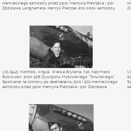
niemieckiego samolotu przez ppor. Henryka Pietrzaka i por.
n
Zdzisława Langhamera. Henryk Pietrzak stoi obok samolotu.
Z
Fot. NN, Instytut Polski i Muzeum im. gen. Sikorskiego w
Fo
Londynie
L
1.01.1943, Northolt, Anglia, Wielka Brytania. Kpt. Kazimierz
1.
Rutkowski, pilot 306 Dywizjonu Myśliwskiego "Toruńskiego".
S
Spotkanie na lotnisku po zestrzeleniu 500 i 501 niemieckiego
S
samolotu przez ppor. Henryka Pietrzaka i por. Zdzisława
s
Langhamera. Fot. NN, Instytut Polski i Muzeum im. gen.
L
Sikorskiego w Londynie
S