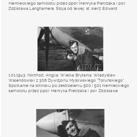
niemieckiego samolotu przez ppor. Henryka Pietrzaka i por.
Zdzisława Langhamera. Stoją od lewej: st. sierż. Edward
Martens, ppor. Henryk Pietrzak, por. Zdzisław Langhamer, kpt.
Kazimierz Rutkowski, plut. Jan Pomietlarz. Fot. NN, Instytut
Polski i Muzeum im. gen. Sikorskiego w Londynie
1.01.1943, Northolt, Anglia, Wielka Brytania. Władysław
Walendowski z 306 Dywizjonu Myśliwskiego "Toruńskiego".
Spotkanie na lotnisku po zestrzeleniu 500 i 501 niemieckiego
samolotu przez ppor. Henryka Pietrzaka i por. Zdzisława
Langhamera. Fot. NN, Instytut Polski i Muzeum im. gen.
Sikorskiego w Londynie