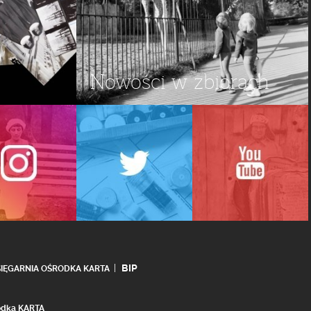
Nowości w zbiorach
BIP
SIĘGARNIA OŚRODKA KARTA
rodka KARTA