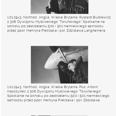
1.01.1943, Northolt, Anglia, Wielka Brytania. Ryszard Budrewicz
z 306 Dywizjonu Myśliwskiego "Toruńskiego". Spotkanie na
lotnisku po zestrzeleniu 500 i 501 niemieckiego samolotu
przez ppor. Henryka Pietrzaka i por. Zdzisława Langhamera.
Fot. NN, Instytut Polski i Muzeum im. gen. Sikorskiego w
Londynie
1.01.1943, Northolt, Anglia, Wielka Brytania. Plut. Antoni
Kępczyński z 306 Dywizjonu Myśliwskiego "Toruńskiego".
Spotkanie na lotnisku po zestrzeleniu 500 i 501 niemieckiego
samolotu przez ppor. Henryka Pietrzaka i por. Zdzisława
Langhamera. Fot. NN, Instytut Polski i Muzeum im. gen.
Sikorskiego w Londynie