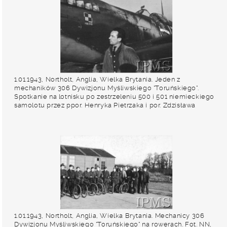
1.01.1943, Northolt, Anglia, Wielka Brytania. Jeden z
mechaników 306 Dywizjonu Myśliwskiego "Toruńskiego".
Spotkanie na lotnisku po zestrzeleniu 500 i 501 niemieckiego
samolotu przez ppor. Henryka Pietrzaka i por. Zdzisława
Langhamera. Fot. NN, Instytut Polski i Muzeum im. gen.
Sikorskiego w Londynie
1.01.1943, Northolt, Anglia, Wielka Brytania. Mechanicy 306
Dywizjonu Myśliwskiego "Toruńskiego" na rowerach. Fot. NN,