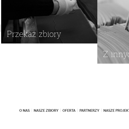
Przekaż zbiory
Z inny
O NAS
NASZE ZBIORY
OFERTA
PARTNERZY
NASZE PROJEK