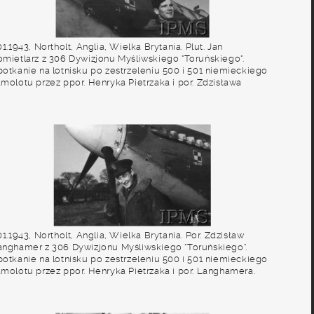
01.1943, Northolt, Anglia, Wielka Brytania. Plut. Jan
omietlarz z 306 Dywizjonu Myśliwskiego "Toruńskiego".
potkanie na lotnisku po zestrzeleniu 500 i 501 niemieckiego
amolotu przez ppor. Henryka Pietrzaka i por. Zdzisława
anghamera. Fot. NN, Instytut Polski i Muzeum im. gen.
ikorskiego w Londynie
01.1943, Northolt, Anglia, Wielka Brytania. Por. Zdzisław
anghamer z 306 Dywizjonu Myśliwskiego "Toruńskiego".
potkanie na lotnisku po zestrzeleniu 500 i 501 niemieckiego
amolotu przez ppor. Henryka Pietrzaka i por. Langhamera.
t. NN, Instytut Polski i Muzeum im. gen. Sikorskiego w
ondynie