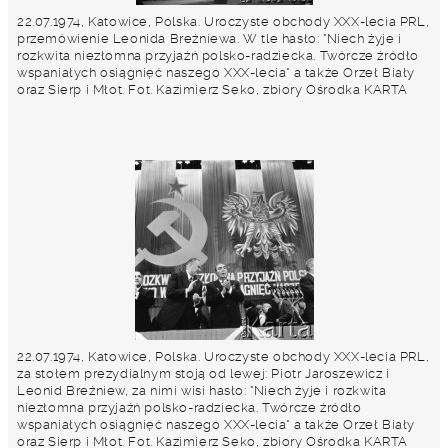
22.07.1974, Katowice, Polska. Uroczyste obchody XXX-lecia PRL,
przemówienie Leonida Breżniewa. W tle hasło: "Niech żyje i
rozkwita niezłomna przyjaźń polsko-radziecka. Twórcze źródło
wspaniałych osiągnięć naszego XXX-lecia" a także Orzeł Biały
oraz Sierp i Młot. Fot. Kazimierz Seko, zbiory Ośrodka KARTA
22.07.1974, Katowice, Polska. Uroczyste obchody XXX-lecia PRL,
za stołem prezydialnym stoją od lewej: Piotr Jaroszewicz i
Leonid Breżniew, za nimi wisi hasło: "Niech żyje i rozkwita
niezłomna przyjaźń polsko-radziecka. Twórcze źródło
wspaniałych osiągnięć naszego XXX-lecia" a także Orzeł Biały
oraz Sierp i Młot. Fot. Kazimierz Seko, zbiory Ośrodka KARTA