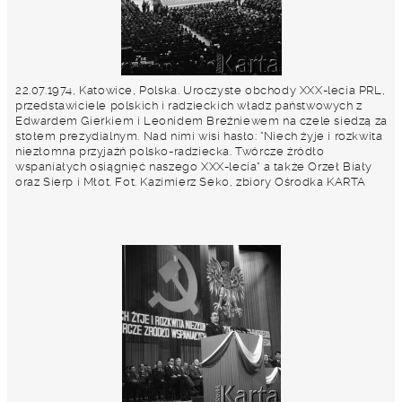
22.07.1974, Katowice, Polska. Uroczyste obchody XXX-lecia PRL,
przedstawiciele polskich i radzieckich władz państwowych z
Edwardem Gierkiem i Leonidem Breżniewem na czele siedzą za
stołem prezydialnym. Nad nimi wisi hasło: "Niech żyje i rozkwita
niezłomna przyjaźń polsko-radziecka. Twórcze źródło
wspaniałych osiągnięć naszego XXX-lecia" a także Orzeł Biały
oraz Sierp i Młot. Fot. Kazimierz Seko, zbiory Ośrodka KARTA