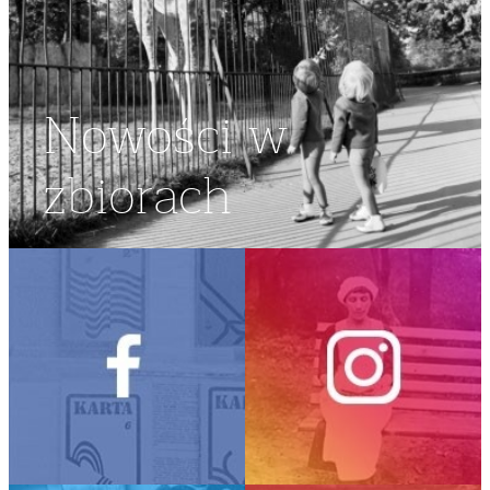
Nowości w
zbiorach