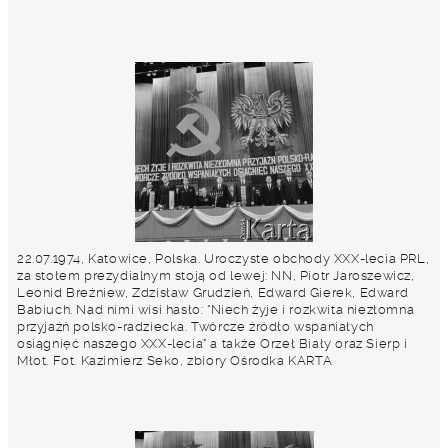
22.07.1974, Katowice, Polska. Uroczyste obchody XXX-lecia PRL,
za stołem prezydialnym stoją od lewej: NN, Piotr Jaroszewicz,
Leonid Breżniew, Zdzisław Grudzień, Edward Gierek, Edward
Babiuch. Nad nimi wisi hasło: "Niech żyje i rozkwita niezłomna
przyjaźń polsko-radziecka. Twórcze źródło wspaniałych
osiągnięć naszego XXX-lecia" a także Orzeł Biały oraz Sierp i
Młot. Fot. Kazimierz Seko, zbiory Ośrodka KARTA