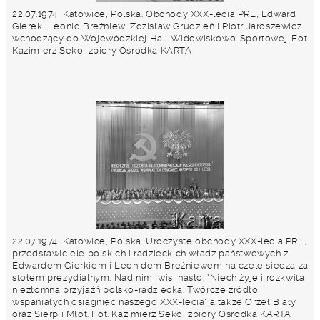
22.07.1974, Katowice, Polska. Obchody XXX-lecia PRL, Edward
Gierek, Leonid Breżniew, Zdzisław Grudzień i Piotr Jaroszewicz
wchodzący do Wojewódzkiej Hali Widowiskowo-Sportowej. Fot.
Kazimierz Seko, zbiory Ośrodka KARTA
22.07.1974, Katowice, Polska. Uroczyste obchody XXX-lecia PRL,
przedstawiciele polskich i radzieckich władz państwowych z
Edwardem Gierkiem i Leonidem Breżniewem na czele siedzą za
stołem prezydialnym. Nad nimi wisi hasło: "Niech żyje i rozkwita
niezłomna przyjaźń polsko-radziecka. Twórcze źródło
wspaniałych osiągnięć naszego XXX-lecia" a także Orzeł Biały
oraz Sierp i Młot. Fot. Kazimierz Seko, zbiory Ośrodka KARTA