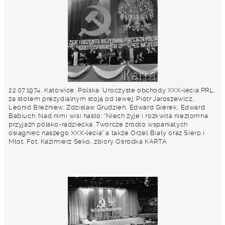
22.07.1974, Katowice, Polska. Uroczyste obchody XXX-lecia PRL,
za stołem prezydialnym stoją od lewej: Piotr Jaroszewicz,
Leonid Breżniew, Zdzisław Grudzień, Edward Gierek, Edward
Babiuch. Nad nimi wisi hasło: "Niech żyje i rozkwita niezłomna
przyjaźń polsko-radziecka. Twórcze źródło wspaniałych
osiągnięć naszego XXX-lecia" a także Orzeł Biały oraz Sierp i
Młot. Fot. Kazimierz Seko, zbiory Ośrodka KARTA