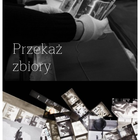
Przekaż
zbiory