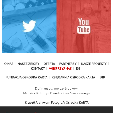
O NAS
NASZE ZBIORY
OFERTA
PARTNERZY
NASZE PROJEKTY
KONTAKT
WESPRZYJ NAS
EN
BIP
FUNDACJA OŚRODKA KARTA
KSIĘGARNIA OŚRODKA KARTA
Dofinansowano ze środków
Ministra Kultury i Dziedzictwa Narodowego
© 2016 Archiwum Fotografii Ośrodka KARTA
Fundacja Ośrodka KARTA