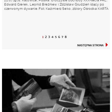
22.07.1974, Katowice, Polska. Uroczyste obchody XXX-lecia PRL,
Edward Gierek, Leonid Breżniew i Zdzisław Grudzień idący po
czerwonym dywanie. Fot. Kazimierz Seko, zbiory Ośrodka KARTA
1
2
3
4
5
6
7
8
NASTĘPNA STRONA