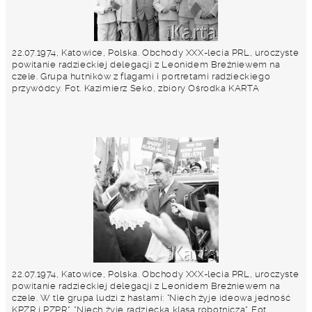
22.07.1974, Katowice, Polska. Obchody XXX-lecia PRL, uroczyste
powitanie radzieckiej delegacji z Leonidem Breżniewem na
czele. Grupa hutników z flagami i portretami radzieckiego
przywódcy. Fot. Kazimierz Seko, zbiory Ośrodka KARTA
22.07.1974, Katowice, Polska. Obchody XXX-lecia PRL, uroczyste
powitanie radzieckiej delegacji z Leonidem Breżniewem na
czele. W tle grupa ludzi z hasłami: "Niech żyje ideowa jedność
KPZR i PZPR", "Niech żyje radziecka klasa robotnicza". Fot.