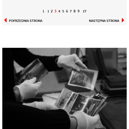
1
1
2
3
4
5
6
7
8
9
17
POPRZEDNIA STRONA
NASTĘPNA STRONA