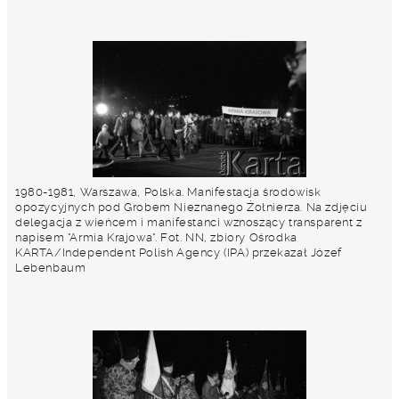
1980-1981, Warszawa, Polska. Manifestacja środowisk
opozycyjnych pod Grobem Nieznanego Żołnierza. Na zdjęciu
delegacja z wieńcem i manifestanci wznoszący transparent z
napisem "Armia Krajowa". Fot. NN, zbiory Ośrodka
KARTA/Independent Polish Agency (IPA) przekazał Józef
Lebenbaum