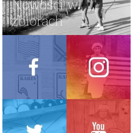
Nowości w
zbiorach