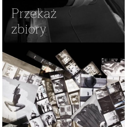
Przekaż
zbiory